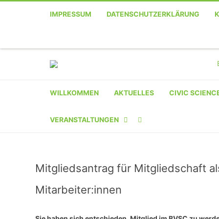
IMPRESSUM
DATENSCHUTZERKLÄRUNG
WILLKOMMEN
AKTUELLES
CIVIC SCIENC
VERANSTALTUNGEN
KALENDER
Mitgliedsantrag für Mitgliedschaft a
VERANSTALTER-
REGISTRIERUNG
Mitarbeiter:innen
VERANSTALTUNG
Sie haben sich entschieden, Mitglied im BVSC zu werde
EINREICHEN