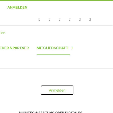
ANMELDEN
Telefon
Facebook
Twitter
Youtube
Instagram
Linkedin
RSS
EDER & PARTNER
MITGLIEDSCHAFT
NATÜRLICHE PERSON
NATÜRLICHE PERSON:
STUDENT SCHÜLER AZUBI
Anmelden
INSTITUTION
UNTERNEHMEN BIS 10 MA
HIGHTECH-FESTUNG ODER DIGITALES