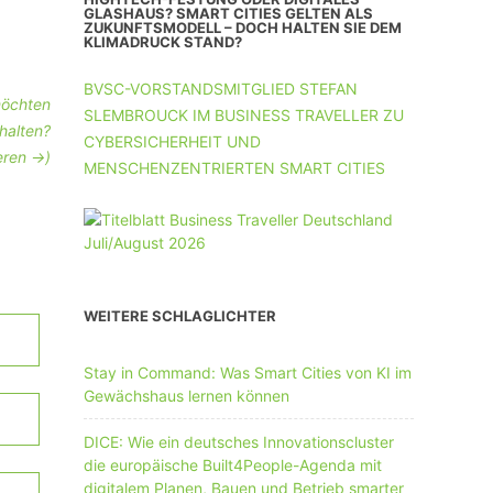
UNTERNEHMEN MIT 11-50 MA
GLASHAUS? SMART CITIES GELTEN ALS
ZUKUNFTSMODELL – DOCH HALTEN SIE DEM
KLIMADRUCK STAND?
UNTERNEHMEN AB 51 MA
BVSC-VORSTANDSMITGLIED STEFAN
öchten
SLEMBROUCK IM BUSINESS TRAVELLER ZU
halten?
CYBERSICHERHEIT UND
eren ->)
MENSCHENZENTRIERTEN SMART CITIES
WEITERE SCHLAGLICHTER
Stay in Command: Was Smart Cities von KI im
Gewächshaus lernen können
DICE: Wie ein deutsches Innovationscluster
die europäische Built4People-Agenda mit
digitalem Planen, Bauen und Betrieb smarter