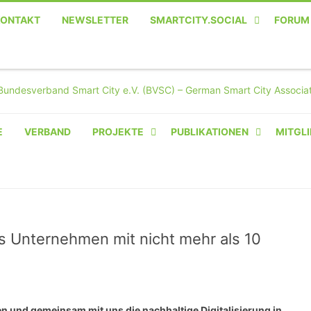
KONTAKT
NEWSLETTER
SMARTCITY.SOCIAL
FORUM
MASTODON – DIE SOZIALE
TWITTER-ALTERNATIVE
E
VERBAND
PROJEKTE
PUBLIKATIONEN
MITGLI
AMPERIUM® CAMPUS
VON OLIVER D. DOLESKI
BASIS.SOLAR
CLAIRYFI-INDOORS: SMART
ls Unternehmen mit nicht mehr als 10
BUILDINGS
HECINO / WAITWELL
n und gemeinsam mit uns die nachhaltige Digitalisierung in