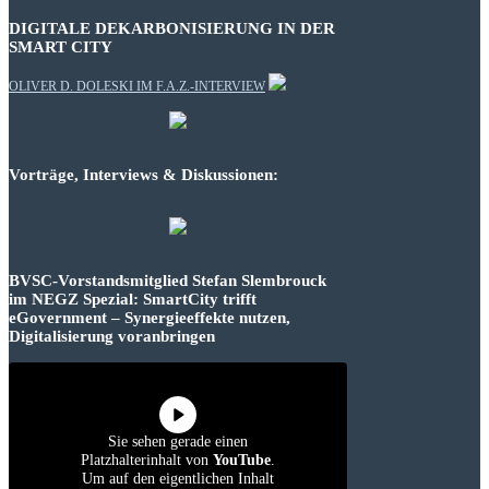
DIGITALE DEKARBONISIERUNG IN DER
SMART CITY
OLIVER D. DOLESKI IM F.A.Z.-INTERVIEW
Vorträge, Interviews & Diskussionen:
BVSC-Vorstandsmitglied Stefan Slembrouck
im NEGZ Spezial: SmartCity trifft
eGovernment – Synergieeffekte nutzen,
Digitalisierung voranbringen
Sie sehen gerade einen
Platzhalterinhalt von
YouTube
.
Um auf den eigentlichen Inhalt