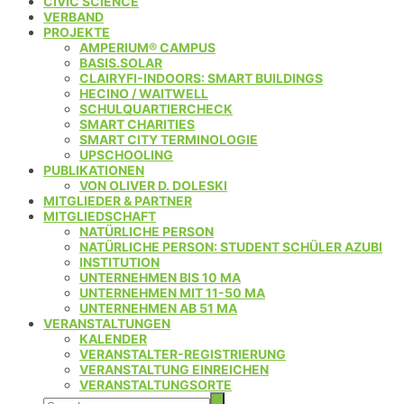
CIVIC SCIENCE
VERBAND
PROJEKTE
AMPERIUM® CAMPUS
BASIS.SOLAR
CLAIRYFI-INDOORS: SMART BUILDINGS
HECINO / WAITWELL
SCHULQUARTIERCHECK
SMART CHARITIES
SMART CITY TERMINOLOGIE
UPSCHOOLING
PUBLIKATIONEN
VON OLIVER D. DOLESKI
MITGLIEDER & PARTNER
MITGLIEDSCHAFT
NATÜRLICHE PERSON
NATÜRLICHE PERSON: STUDENT SCHÜLER AZUBI
INSTITUTION
UNTERNEHMEN BIS 10 MA
UNTERNEHMEN MIT 11-50 MA
UNTERNEHMEN AB 51 MA
VERANSTALTUNGEN
KALENDER
VERANSTALTER-REGISTRIERUNG
VERANSTALTUNG EINREICHEN
VERANSTALTUNGSORTE