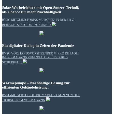
Solar-Wechelrichter mit Open-Source-Technik
als Chance für mehr Nachhaltigkeit
BVSC-MITGLIED TOBIAS SCHWARTZ IN DER F.A.Z.-
BEILAGE "STADT DER ZUKUNFT":
Ein digitaler Dialog in Zeiten der Pandemie
BVSC-VORSTANDSVORSITZENDER MIRKO DE PAOLI
IM BSI-MAGAZIN ZUM "DIALOG FÜR CYBER-
SICHERHEIT":
Wärmepumpe – Nachhaltige Lösung zur
effizienten Gebäudeheizung:
BVSC-MITGLIED PROF. DR. MARKUS LAUZI VON DER
TH BINGEN IM VDI-MAGAZIN