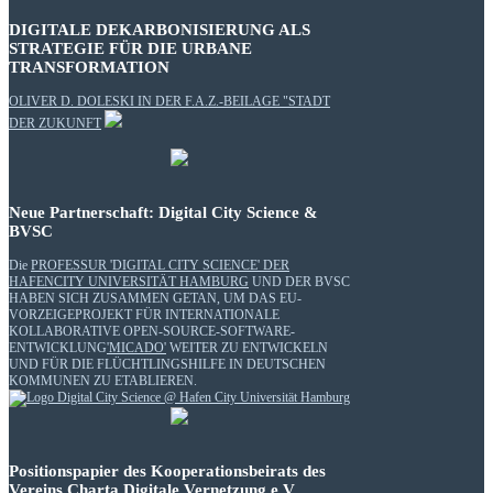
DIGITALE DEKARBONISIERUNG ALS
STRATEGIE FÜR DIE URBANE
TRANSFORMATION
OLIVER D. DOLESKI IN DER F.A.Z.-BEILAGE "STADT
DER ZUKUNFT
Neue Partnerschaft: Digital City Science &
BVSC
Die
PROFESSUR 'DIGITAL CITY SCIENCE' DER
HAFENCITY UNIVERSITÄT HAMBURG
UND DER BVSC
HABEN SICH ZUSAMMEN GETAN, UM DAS EU-
VORZEIGEPROJEKT FÜR INTERNATIONALE
KOLLABORATIVE OPEN-SOURCE-SOFTWARE-
ENTWICKLUNG
'MICADO'
WEITER ZU ENTWICKELN
UND FÜR DIE FLÜCHTLINGSHILFE IN DEUTSCHEN
KOMMUNEN ZU ETABLIEREN.
Positionspapier des Kooperationsbeirats des
Vereins Charta Digitale Vernetzung e.V.