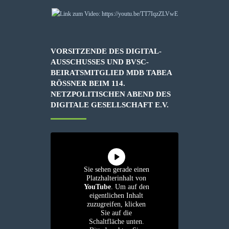
VORSITZENDE DES DIGITAL-
AUSSCHUSSES UND BVSC-
BEIRATSMITGLIED MDB TABEA
RÖSSNER BEIM 114. N
ETZPOLITISCHEN ABEND DES D
IGITALE GESELLSCHAFT E.V.
Sie sehen gerade einen
Platzhalterinhalt von
YouTube
. Um auf den
eigentlichen Inhalt
zuzugreifen, klicken
Sie auf die
Schaltfläche unten.