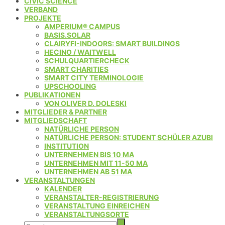
CIVIC SCIENCE
VERBAND
PROJEKTE
AMPERIUM® CAMPUS
BASIS.SOLAR
CLAIRYFI-INDOORS: SMART BUILDINGS
HECINO / WAITWELL
SCHULQUARTIERCHECK
SMART CHARITIES
SMART CITY TERMINOLOGIE
UPSCHOOLING
PUBLIKATIONEN
VON OLIVER D. DOLESKI
MITGLIEDER & PARTNER
MITGLIEDSCHAFT
NATÜRLICHE PERSON
NATÜRLICHE PERSON: STUDENT SCHÜLER AZUBI
INSTITUTION
UNTERNEHMEN BIS 10 MA
UNTERNEHMEN MIT 11-50 MA
UNTERNEHMEN AB 51 MA
VERANSTALTUNGEN
KALENDER
VERANSTALTER-REGISTRIERUNG
VERANSTALTUNG EINREICHEN
VERANSTALTUNGSORTE