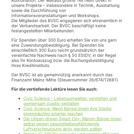
Koordination. Der weitaus größte Teil fließt direkt in
unsere Projekte – insbesondere in Technik, Ausstattung
sowie die Durchführung von
Informationsveranstaltungen und Workshops.
Die Mitglieder des BVSC engagieren sich ehrenamtlich in
der Verbandsarbeit. Der BVSC beschäftigt keine
festangestellten Mitarbeitenden.
Für Spenden über 300 Euro erhalten Sie von uns gern
eine Zuwendungsbestätigung. Bei Spenden bis
einschließlich 300 Euro reicht grundsätzlich der
vereinfachte Nachweis nach § 50 EStDV, in der Regel
also Ihr Kontoauszug bzw. die Buchungsbestätigung
Ihres Kreditinstituts.
Der BVSC ist als gemeinnützig anerkannt durch das
Finanzamt Mainz-Mitte (Steuernummer 26/674/12881).
Für die vertiefende Lektüre lesen Sie auch:
Civic Science – Lebensumwelten verstehen und
gemeinsam positiv gestalten
Civic Science: Wenn Bürger:innen ihre Städte
eigenmächtig smarter machen
Die citizen-driven Smart City: Warum Bürger:innen
selbst gegen gesundheitsgefährdende
Luftverschmutzung aktiv werden sollten
Projekt CLAIRYFI: gesunde und energieeffiziente