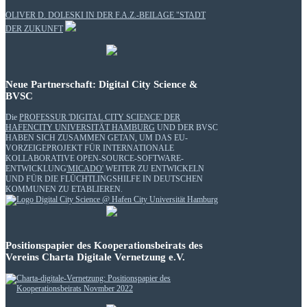
OLIVER D. DOLESKI IN DER F.A.Z.-BEILAGE "STADT
DER ZUKUNFT
Neue Partnerschaft: Digital City Science &
BVSC
Die
PROFESSUR 'DIGITAL CITY SCIENCE' DER
HAFENCITY UNIVERSITÄT HAMBURG
UND DER BVSC
HABEN SICH ZUSAMMEN GETAN, UM DAS EU-
VORZEIGEPROJEKT FÜR INTERNATIONALE
KOLLABORATIVE OPEN-SOURCE-SOFTWARE-
ENTWICKLUNG
'MICADO'
WEITER ZU ENTWICKELN
UND FÜR DIE FLÜCHTLINGSHILFE IN DEUTSCHEN
KOMMUNEN ZU ETABLIEREN.
Positionspapier des Kooperationsbeirats des
Vereins Charta Digitale Vernetzung e.V.