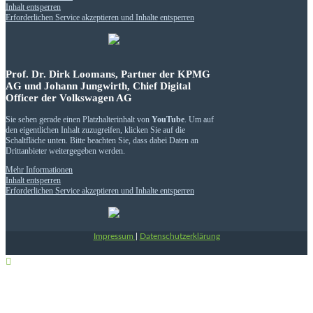
Inhalt entsperren
Erforderlichen Service akzeptieren und Inhalte entsperren
Prof. Dr. Dirk Loomans, Partner der KPMG
AG und Johann Jungwirth, Chief Digital
Officer der Volkswagen AG
Sie sehen gerade einen Platzhalterinhalt von
YouTube
. Um auf
den eigentlichen Inhalt zuzugreifen, klicken Sie auf die
Schaltfläche unten. Bitte beachten Sie, dass dabei Daten an
Drittanbieter weitergegeben werden.
Mehr Informationen
Inhalt entsperren
Erforderlichen Service akzeptieren und Inhalte entsperren
Impressum
|
Datenschutzerklärung