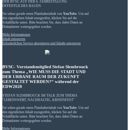
DER BVSC AUF DER 6. JAHRESTAGUNG
ÖFFENTLICHES BAUEN
Sie sehen gerade einen Platzhalterinhalt von
YouTube
. Um auf
den eigentlichen Inhalt zuzugreifen, klicken Sie auf die
Schaltfläche unten. Bitte beachten Sie, dass dabei Daten an
Drittanbieter weitergegeben werden.
Mehr Informationen
Inhalt entsperren
Erforderlichen Service akzeptieren und Inhalte entsperren
BVSC- Vorstandsmitglied Stefan Slembrouck
zum Thema „WIE MUSS DIE STADT UND
DER URBANE RAUM DER ZUKUNFT
GESTALTET WERDEN?“ während der
EDW2020
STEFAN SLEMBROUCK IM TALK ZUM THEMA
"LEBENSWERT, NACHHALTIG, KRISENFEST"
Sie sehen gerade einen Platzhalterinhalt von
YouTube
. Um auf
den eigentlichen Inhalt zuzugreifen, klicken Sie auf die
Schaltfläche unten. Bitte beachten Sie, dass dabei Daten an
Drittanbieter weitergegeben werden.
Mehr Informationen