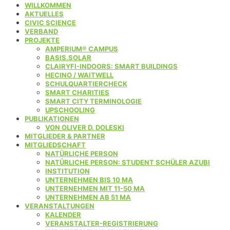
WILLKOMMEN
AKTUELLES
CIVIC SCIENCE
VERBAND
PROJEKTE
AMPERIUM® CAMPUS
BASIS.SOLAR
CLAIRYFI-INDOORS: SMART BUILDINGS
HECINO / WAITWELL
SCHULQUARTIERCHECK
SMART CHARITIES
SMART CITY TERMINOLOGIE
UPSCHOOLING
PUBLIKATIONEN
VON OLIVER D. DOLESKI
MITGLIEDER & PARTNER
MITGLIEDSCHAFT
NATÜRLICHE PERSON
NATÜRLICHE PERSON: STUDENT SCHÜLER AZUBI
INSTITUTION
UNTERNEHMEN BIS 10 MA
UNTERNEHMEN MIT 11-50 MA
UNTERNEHMEN AB 51 MA
VERANSTALTUNGEN
KALENDER
VERANSTALTER-REGISTRIERUNG