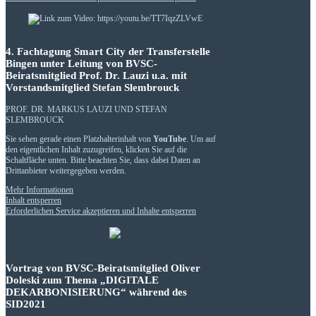
4. Fachtagung Smart City der Transferstelle
Bingen unter Leitung von BVSC-
Beiratsmitglied Prof. Dr. Lauzi u.a. mit
Vorstandsmitglied Stefan Slembrouck
PROF. DR. MARKUS LAUZI UND STEFAN
SLEMBROUCK
Sie sehen gerade einen Platzhalterinhalt von
YouTube
. Um auf
den eigentlichen Inhalt zuzugreifen, klicken Sie auf die
Schaltfläche unten. Bitte beachten Sie, dass dabei Daten an
Drittanbieter weitergegeben werden.
Mehr Informationen
Inhalt entsperren
Erforderlichen Service akzeptieren und Inhalte entsperren
Vortrag von BVSC-Beiratsmitglied Oliver
Doleski zum Thema „DIGITALE
DEKARBONISIERUNG“ während des
SID2021