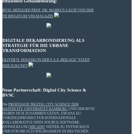
effizienten Gebäudeheizung:
BVSC-MITGLIED PROF. DR. MARKUS LAUZI VON DER
TH BINGEN IM VDI-MAGAZIN
DIGITALE DEKARBONISIERUNG ALS
STRATEGIE FÜR DIE URBANE
TRANSFORMATION
OLIVER D. DOLESKI IN DER F.A.Z.-BEILAGE "STADT
DER ZUKUNFT
Neue Partnerschaft: Digital City Science &
BVSC
Die
PROFESSUR 'DIGITAL CITY SCIENCE' DER
HAFENCITY UNIVERSITÄT HAMBURG
UND DER BVSC
HABEN SICH ZUSAMMEN GETAN, UM DAS EU-
VORZEIGEPROJEKT FÜR INTERNATIONALE
KOLLABORATIVE OPEN-SOURCE-SOFTWARE-
ENTWICKLUNG
'MICADO'
WEITER ZU ENTWICKELN
UND FÜR DIE FLÜCHTLINGSHILFE IN DEUTSCHEN