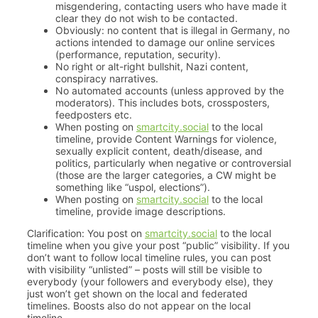
misgendering, contacting users who have made it
clear they do not wish to be contacted.
Obviously: no content that is illegal in Germany, no
actions intended to damage our online services
(performance, reputation, security).
No right or alt-right bullshit, Nazi content,
conspiracy narratives.
No automated accounts (unless approved by the
moderators). This includes bots, crossposters,
feedposters etc.
When posting on
smartcity.social
to the local
timeline, provide Content Warnings for violence,
sexually explicit content, death/disease, and
politics, particularly when negative or controversial
(those are the larger categories, a CW might be
something like “uspol, elections”).
When posting on
smartcity.social
to the local
timeline, provide image descriptions.
Clarification: You post on
smartcity.social
to the local
timeline when you give your post “public” visibility. If you
don’t want to follow local timeline rules, you can post
with visibility “unlisted” – posts will still be visible to
everybody (your followers and everybody else), they
just won’t get shown on the local and federated
timelines. Boosts also do not appear on the local
timeline.