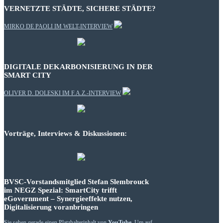
VERNETZTE STÄDTE, SICHERE STÄDTE?
MIRKO DE PAOLI IM WELT-INTERVIEW
DIGITALE DEKARBONISIERUNG IN DER
SMART CITY
OLIVER D. DOLESKI IM F.A.Z.-INTERVIEW
Vorträge, Interviews & Diskussionen:
BVSC-Vorstandsmitglied Stefan Slembrouck
im NEGZ Spezial: SmartCity trifft
eGovernment – Synergieeffekte nutzen,
Digitalisierung voranbringen
Sie sehen gerade einen Platzhalterinhalt von
YouTube
. Um auf