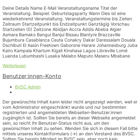
Deine Details Name E-Mail Veranstaltungsname Titel der
Veranstaltung. Beispiel: Geburtstagsparty Wann Dies ist eine
wiederkehrend Veranstaltung. Veranstaltungstermine bis Zeiten
Zeitraum Startzeitpunkt bis Endzeitpunkt Ganztägig Vorschau
Startzeiten (0) Zeitzone Abidjan Accra Addis Abeba Algier
Asmara Bamako Bangui Banjul Bissau Blantyre Brazzaville
Bujumbura Casablanca Ceuta Conakry Dakar Daressalam Douala
Dschibuti El Aaiún Freetown Gaborone Harare Johannesburg Juba
Kairo Kampala Khartum Kigali Kinshasa Lagos Libreville Lomé
Luanda Lubumbashi Lusaka Malabo Maputo Maseru Mbabane
Weiterlesen
Benutzer:innen-Konto
BVSC Admin
Der gewünschte Inhalt kann leider nicht angezeigt werden, weil er
vom Administrator eingeschränkt wurde und nur bestimmten
registrierten und angemeldeten Webseiten-Benutzer:innen
zugänglich ist. Sollten Sie bereits an dieser Webseite angemeldet
sein, so reicht Ihr Benutzer-Status nicht aus, um den
gewünschten Inhalt zu sehen. Wenden Sie sich in diesem Fall bitte
mittels unseres Kontaktformulars (->) an den Vorstand des BVSC.
Sollten Sie bereits Mitglied im BVSC sein, aber noch kein