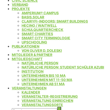
CIVIC SCIENCE
VERBAND
PROJEKTE
AMPERIUM® CAMPUS
BASIS.SOLAR
CLAIRYFI-INDOORS: SMART BUILDINGS
HECINO / WAITWELL
SCHULQUARTIERCHECK
SMART CHARITIES
SMART CITY TERMINOLOGIE
UPSCHOOLING
PUBLIKATIONEN
VON OLIVER D. DOLESKI
MITGLIEDER & PARTNER
MITGLIEDSCHAFT
NATÜRLICHE PERSON
NATÜRLICHE PERSON: STUDENT SCHÜLER AZUBI
INSTITUTION
UNTERNEHMEN BIS 10 MA
UNTERNEHMEN MIT 11-50 MA
UNTERNEHMEN AB 51 MA
VERANSTALTUNGEN
KALENDER
VERANSTALTER-REGISTRIERUNG
VERANSTALTUNG EINREICHEN
VERANSTALTUNGSORTE