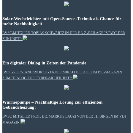
Solar-Wechelrichter mit Open-Source-Technik als Chance für
mehr Nachhaltigkeit
BVSC-MITGLIED TOBIAS SCHWARTZ IN DER F.A.Z.-BEILAGE "STADT DER
ZUKUNFT":
Ein digitaler Dialog in Zeiten der Pandemie
BVSC-VORSTANDSVORSITZENDER MIRKO DE PAOLI IM BSI-MAGAZIN
ZUM "DIALOG FÜR CYBER-SICHERHEIT":
Wärmepumpe – Nachhaltige Lösung zur effizienten
Gebäudeheizung:
BVSC-MITGLIED PROF. DR. MARKUS LAUZI VON DER TH BINGEN IM VDI-
MAGAZIN