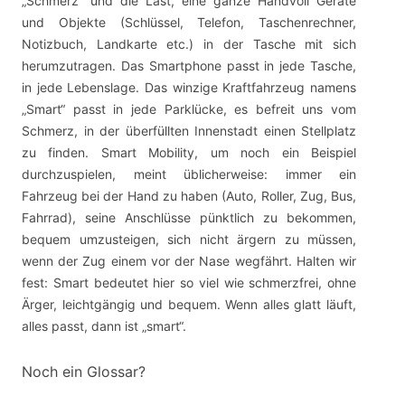
„Schmerz“ und die Last, eine ganze Handvoll Geräte
und Objekte (Schlüssel, Telefon, Taschenrechner,
Notizbuch, Landkarte etc.) in der Tasche mit sich
herumzutragen. Das Smartphone passt in jede Tasche,
in jede Lebenslage. Das winzige Kraftfahrzeug namens
„Smart“ passt in jede Parklücke, es befreit uns vom
Schmerz, in der überfüllten Innenstadt einen Stellplatz
zu finden. Smart Mobility, um noch ein Beispiel
durchzuspielen, meint üblicherweise: immer ein
Fahrzeug bei der Hand zu haben (Auto, Roller, Zug, Bus,
Fahrrad), seine Anschlüsse pünktlich zu bekommen,
bequem umzusteigen, sich nicht ärgern zu müssen,
wenn der Zug einem vor der Nase wegfährt. Halten wir
fest: Smart bedeutet hier so viel wie schmerzfrei, ohne
Ärger, leichtgängig und bequem. Wenn alles glatt läuft,
alles passt, dann ist „smart“.
Noch ein Glossar?