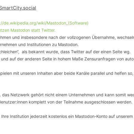
SCHULQUARTIERCHECK
SmartCity.social
SMART CHARITIES
://de.wikipedia.org/wiki/Mastodon_(Software)
zen Mastodon statt Twitter.
SMART CITY TERMINOLOGIE
nehmen und insbesondere nach der vollzogenen Übernahme, wechsel
rnehmen und Institutionen zu Mastodon.
UPSCHOOLING
hleichen“, als bekannt wurde, dass Twitter auf der einen Seite wg.
 und auf der anderen Seite in hohem Maße Zensuranfragen von autor
ielen mit unseren Inhalten aber beide Kanäle parallel und helfen so,
d.h. das Netzwerk gehört nicht einem Unternehmen und kann somit we
Benutzer:innen komplett von der Teilnahme ausgeschlossen werden.
Ihre Institution jederzeit kostenlos ein Mastodon-Konto auf unserem