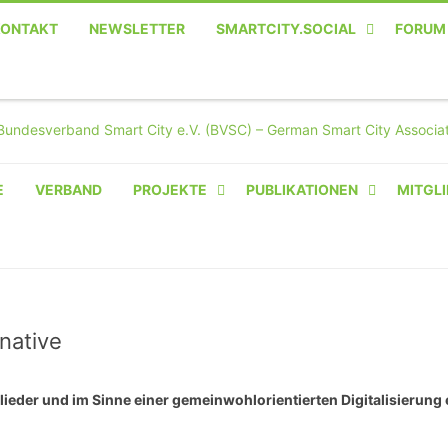
KONTAKT
NEWSLETTER
SMARTCITY.SOCIAL
FORUM
MASTODON – DIE SOZIALE
TWITTER-ALTERNATIVE
E
VERBAND
PROJEKTE
PUBLIKATIONEN
MITGLI
AMPERIUM® CAMPUS
VON OLIVER D. DOLESKI
BASIS.SOLAR
CLAIRYFI-INDOORS: SMART
native
BUILDINGS
lieder und im Sinne einer gemeinwohlorientierten Digitalisierung
HECINO / WAITWELL