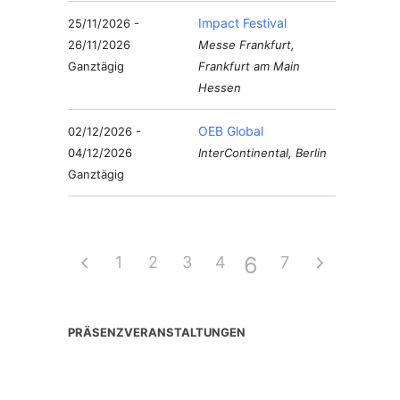
Impact Festival
25/11/2026 -
26/11/2026
Messe Frankfurt,
Ganztägig
Frankfurt am Main
Hessen
OEB Global
02/12/2026 -
04/12/2026
InterContinental, Berlin
Ganztägig
6
1
2
3
4
5
7
PRÄSENZVERANSTALTUNGEN