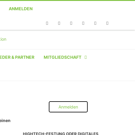
ANMELDEN
Telefon
Facebook
Twitter
Youtube
Instagram
Linkedin
RSS
EDER & PARTNER
MITGLIEDSCHAFT
NATÜRLICHE PERSON
NATÜRLICHE PERSON:
STUDENT SCHÜLER AZUBI
Anmelden
INSTITUTION
 einen
UNTERNEHMEN BIS 10 MA
HIGHTECH-FESTUNG ODER DIGITALES