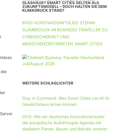
UNTERNEHMEN MIT 11-50 MA
GLASHAUS? SMART CITIES GELTEN ALS
ZUKUNFTSMODELL – DOCH HALTEN SIE DEM
KLIMADRUCK STAND?
UNTERNEHMEN AB 51 MA
BVSC-VORSTANDSMITGLIED STEFAN
SLEMBROUCK IM BUSINESS TRAVELLER ZU
n
CYBERSICHERHEIT UND
MENSCHENZENTRIERTEN SMART CITIES
itären
 die
WEITERE SCHLAGLICHTER
der
Stay in Command: Was Smart Cities von KI im
Gewächshaus lernen können
 Server
DICE: Wie ein deutsches Innovationscluster
die europäische Built4People-Agenda mit
digitalem Planen, Bauen und Betrieb smarter