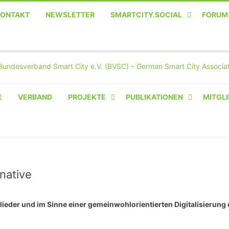
KONTAKT
NEWSLETTER
SMARTCITY.SOCIAL
FORUM
MASTODON – DIE SOZIALE
TWITTER-ALTERNATIVE
E
VERBAND
PROJEKTE
PUBLIKATIONEN
MITGLI
AMPERIUM® CAMPUS
VON OLIVER D. DOLESKI
BASIS.SOLAR
CLAIRYFI-INDOORS: SMART
native
BUILDINGS
lieder und im Sinne einer gemeinwohlorientierten Digitalisierung
HECINO / WAITWELL