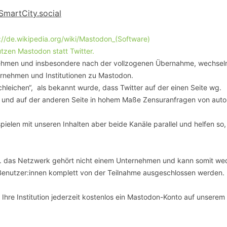
SCHULQUARTIERCHECK
SmartCity.social
SMART CHARITIES
://de.wikipedia.org/wiki/Mastodon_(Software)
zen Mastodon statt Twitter.
SMART CITY TERMINOLOGIE
nehmen und insbesondere nach der vollzogenen Übernahme, wechsel
rnehmen und Institutionen zu Mastodon.
UPSCHOOLING
hleichen“, als bekannt wurde, dass Twitter auf der einen Seite wg.
 und auf der anderen Seite in hohem Maße Zensuranfragen von autor
ielen mit unseren Inhalten aber beide Kanäle parallel und helfen so,
d.h. das Netzwerk gehört nicht einem Unternehmen und kann somit we
Benutzer:innen komplett von der Teilnahme ausgeschlossen werden.
Ihre Institution jederzeit kostenlos ein Mastodon-Konto auf unserem