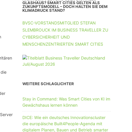
UNTERNEHMEN MIT 11-50 MA
GLASHAUS? SMART CITIES GELTEN ALS
ZUKUNFTSMODELL – DOCH HALTEN SIE DEM
KLIMADRUCK STAND?
UNTERNEHMEN AB 51 MA
BVSC-VORSTANDSMITGLIED STEFAN
SLEMBROUCK IM BUSINESS TRAVELLER ZU
n
CYBERSICHERHEIT UND
MENSCHENZENTRIERTEN SMART CITIES
itären
 die
WEITERE SCHLAGLICHTER
der
Stay in Command: Was Smart Cities von KI im
Gewächshaus lernen können
 Server
DICE: Wie ein deutsches Innovationscluster
die europäische Built4People-Agenda mit
digitalem Planen, Bauen und Betrieb smarter