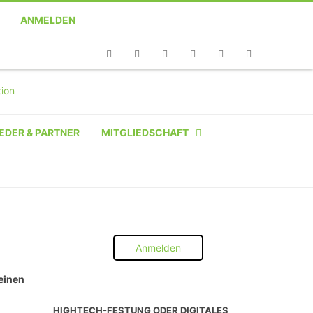
ANMELDEN
Telefon
Facebook
Twitter
Youtube
Instagram
Linkedin
RSS
EDER & PARTNER
MITGLIEDSCHAFT
NATÜRLICHE PERSON
NATÜRLICHE PERSON:
STUDENT SCHÜLER AZUBI
Anmelden
INSTITUTION
 einen
UNTERNEHMEN BIS 10 MA
HIGHTECH-FESTUNG ODER DIGITALES