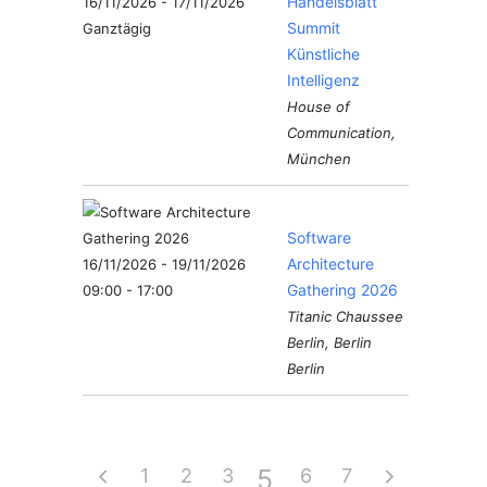
Handelsblatt
16/11/2026 - 17/11/2026
Summit
Ganztägig
Künstliche
Intelligenz
House of
Communication,
München
Software
Architecture
16/11/2026 - 19/11/2026
Gathering 2026
09:00 - 17:00
Titanic Chaussee
Berlin, Berlin
Berlin
5
1
2
3
4
6
7