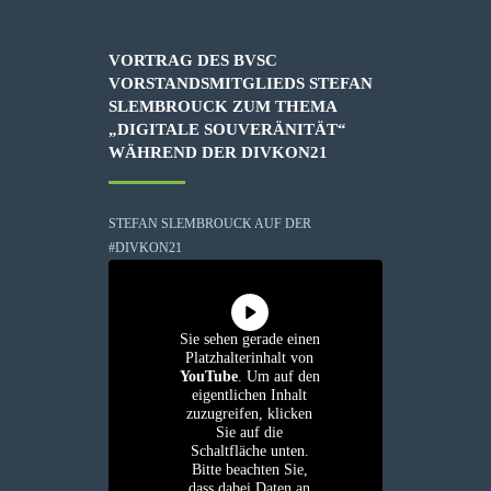
VORTRAG DES BVSC
VORSTANDSMITGLIEDS STEFAN
SLEMBROUCK ZUM THEMA
„DIGITALE SOUVERÄNITÄT“
WÄHREND DER DIVKON21
STEFAN SLEMBROUCK AUF DER
#DIVKON21
Sie sehen gerade einen
Platzhalterinhalt von
YouTube
. Um auf den
eigentlichen Inhalt
zuzugreifen, klicken
Sie auf die
Schaltfläche unten.
Bitte beachten Sie,
dass dabei Daten an