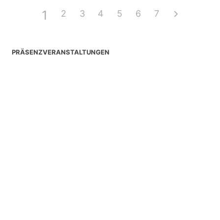
1
2
3
4
5
6
7
PRÄSENZVERANSTALTUNGEN