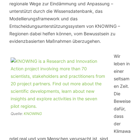
regionale Wege zur Eindämmung und Anpassung –
unterstützt durch die Wissensdatenbank, das
Modellierungsframework und das
Entscheidungsunterstützungssystem von KNOWING –
Regionen dabei helfen können, vom Bewusstsein zu
evidenzbasierten Maßnahmen überzugehen.
Wir
leben in
einer
seltsam
en Zeit.
Die
Beweise
dafür,
Quelle:
KNOWING
dass
der
Klimawa
ndel real und vom Menschen verursacht ist, sind