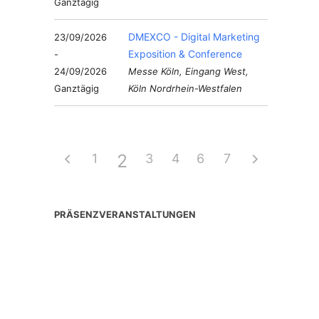
Ganztägig
DMEXCO - Digital Marketing
23/09/2026
Exposition & Conference
-
24/09/2026
Messe Köln, Eingang West,
Ganztägig
Köln Nordrhein-Westfalen
2
1
3
4
6
5
7
PRÄSENZVERANSTALTUNGEN