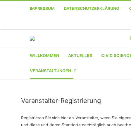
IMPRESSUM
DATENSCHUTZERKLÄRUNG
Telefon
Facebook
Twitter
Youtube
Instagram
Linkedin
RSS
WILLKOMMEN
AKTUELLES
CIVIC SCIENC
VERANSTALTUNGEN
KALENDER
Veranstalter-Registrierung
VERANSTALTER-
REGISTRIERUNG
Registrieren Sie sich hier als Veranstalter, wenn Sie eig
VERANSTALTUNG
und diese und deren Standorte nachträglich auch bearbe
EINREICHEN