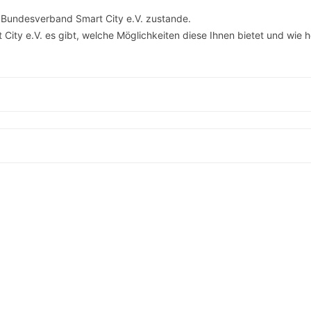
SCHULQUARTIERCHECK
m Bundesverband Smart City e.V. zustande.
City e.V. es gibt, welche Möglichkeiten diese Ihnen bietet und wie 
SMART CHARITIES
SMART CITY TERMINOLOGIE
UPSCHOOLING