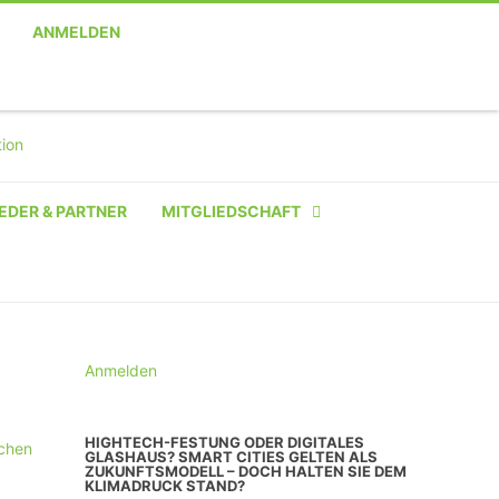
ANMELDEN
EDER & PARTNER
MITGLIEDSCHAFT
NATÜRLICHE PERSON
NATÜRLICHE PERSON:
STUDENT SCHÜLER AZUBI
Anmelden
INSTITUTION
HIGHTECH-FESTUNG ODER DIGITALES
ichen
UNTERNEHMEN BIS 10 MA
GLASHAUS? SMART CITIES GELTEN ALS
ZUKUNFTSMODELL – DOCH HALTEN SIE DEM
KLIMADRUCK STAND?