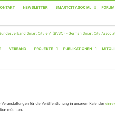
KONTAKT
NEWSLETTER
SMARTCITY.SOCIAL
FORUM
MASTODON – DIE SOZIALE
TWITTER-ALTERNATIVE
E
VERBAND
PROJEKTE
PUBLIKATIONEN
MITGLI
AMPERIUM® CAMPUS
VON OLIVER D. DOLESKI
BASIS.SOLAR
CLAIRYFI-INDOORS: SMART
BUILDINGS
ene Veranstaltungen für die Veröffentlichung in unserem Kalender
einre
HECINO / WAITWELL
iten möchten.