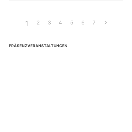
1
2
3
4
5
6
7
PRÄSENZVERANSTALTUNGEN