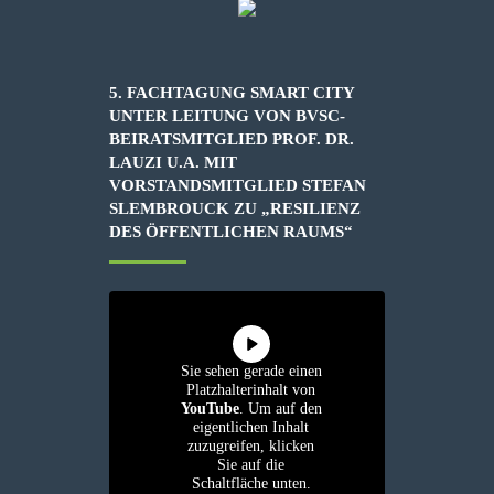
5. FACHTAGUNG SMART CITY
UNTER LEITUNG VON BVSC-
BEIRATSMITGLIED PROF. DR.
LAUZI U.A. MIT
VORSTANDSMITGLIED STEFAN
SLEMBROUCK ZU „RESILIENZ
DES ÖFFENTLICHEN RAUMS“
Sie sehen gerade einen
Platzhalterinhalt von
YouTube
. Um auf den
eigentlichen Inhalt
zuzugreifen, klicken
Sie auf die
Schaltfläche unten.