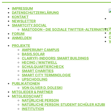
IMPRESSUM
DATENSCHUTZERKLÄRUNG
KONTAKT
NEWSLETTER
SMARTCITY.SOCIAL
MASTODON – DIE SOZIALE TWITTER-ALTERNATIVE
FORUM
C
ANMELDEN
PROJEKTE
AMPERIUM® CAMPUS
BASIS.SOLAR
CLAIRYFI-INDOORS: SMART BUILDINGS
HECINO / WAITWELL
SCHULQUARTIERCHECK
SMART CHARITIES
SMART CITY TERMINOLOGIE
UPSCHOOLING
PUBLIKATIONEN
VON OLIVER D. DOLESKI
MITGLIEDER & PARTNER
MITGLIEDSCHAFT
NATÜRLICHE PERSON
NATÜRLICHE PERSON: STUDENT SCHÜLER AZUBI
INSTITUTION