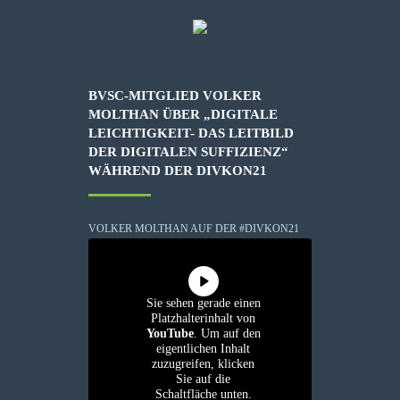
BVSC-MITGLIED VOLKER
MOLTHAN ÜBER „DIGITALE
LEICHTIGKEIT- DAS LEITBILD
DER DIGITALEN SUFFIZIENZ“
WÄHREND DER DIVKON21
VOLKER MOLTHAN AUF DER #DIVKON21
Sie sehen gerade einen
Platzhalterinhalt von
YouTube
. Um auf den
eigentlichen Inhalt
zuzugreifen, klicken
Sie auf die
Schaltfläche unten.