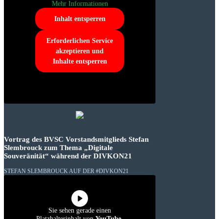
Mehr Informationen
Inhalt entsperren
Erforderlichen Service
akzeptieren und
Inhalte entsperren
Vortrag des BVSC Vorstandsmitglieds Stefan
Slembrouck zum Thema „Digitale
Souveränität“ während der DIVKON21
STEFAN SLEMBROUCK AUF DER #DIVKON21
Sie sehen gerade einen
Platzhalterinhalt von
YouTube
.