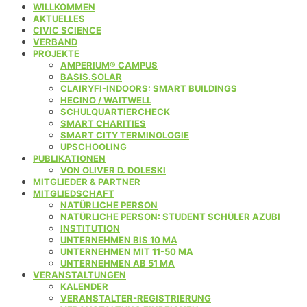
WILLKOMMEN
AKTUELLES
CIVIC SCIENCE
VERBAND
PROJEKTE
AMPERIUM® CAMPUS
BASIS.SOLAR
CLAIRYFI-INDOORS: SMART BUILDINGS
HECINO / WAITWELL
SCHULQUARTIERCHECK
SMART CHARITIES
SMART CITY TERMINOLOGIE
UPSCHOOLING
PUBLIKATIONEN
VON OLIVER D. DOLESKI
MITGLIEDER & PARTNER
MITGLIEDSCHAFT
NATÜRLICHE PERSON
NATÜRLICHE PERSON: STUDENT SCHÜLER AZUBI
INSTITUTION
UNTERNEHMEN BIS 10 MA
UNTERNEHMEN MIT 11-50 MA
UNTERNEHMEN AB 51 MA
VERANSTALTUNGEN
KALENDER
VERANSTALTER-REGISTRIERUNG