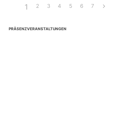
1
2
3
4
5
6
7
PRÄSENZVERANSTALTUNGEN