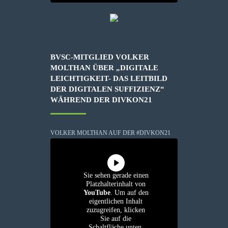
BVSC-MITGLIED VOLKER
MOLTHAN ÜBER „DIGITALE
LEICHTIGKEIT- DAS LEITBILD
DER DIGITALEN SUFFIZIENZ“
WÄHREND DER DIVKON21
VOLKER MOLTHAN AUF DER #DIVKON21
Sie sehen gerade einen
Platzhalterinhalt von
YouTube
. Um auf den
eigentlichen Inhalt
zuzugreifen, klicken
Sie auf die
Schaltfläche unten.