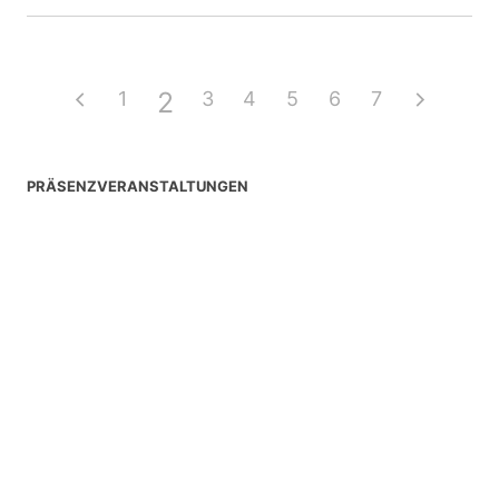
2
1
3
4
5
6
7
PRÄSENZVERANSTALTUNGEN