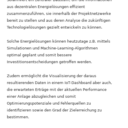
aus dezentralen Energielösungen effizient
zusammenzuführen, sie innerhalb der Projektnetzwerke
bereit zu stellen und aus deren Analyse die zukünftigen
Technologielösungen gezielt entwickeln zu können.
Solche Energielösungen können
heutzutage
z.B.
mittels
Simulationen und
Machine-Learning-Algorithmen
optimal
geplant und somit
bessere
Investitionsentscheidung
en
getroffen werden.
Zudem ermöglicht die Visualisierung der
daraus
resultierenden
Daten
in einem IoT-
Dashboard
aber auch
,
die erwarte
t
en Erträge mit der aktuellen Performance
einer Anlage
abzugleichen
und somit
Optimierungspotenziale und Fehlerquellen zu
identifizieren
sowie den Grad der Zielerreichung zu
bestimmen.