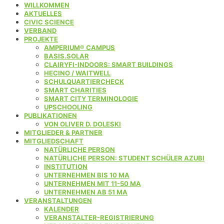
WILLKOMMEN
AKTUELLES
CIVIC SCIENCE
VERBAND
PROJEKTE
AMPERIUM® CAMPUS
BASIS.SOLAR
CLAIRYFI-INDOORS: SMART BUILDINGS
HECINO / WAITWELL
SCHULQUARTIERCHECK
SMART CHARITIES
SMART CITY TERMINOLOGIE
UPSCHOOLING
PUBLIKATIONEN
VON OLIVER D. DOLESKI
MITGLIEDER & PARTNER
MITGLIEDSCHAFT
NATÜRLICHE PERSON
NATÜRLICHE PERSON: STUDENT SCHÜLER AZUBI
INSTITUTION
UNTERNEHMEN BIS 10 MA
UNTERNEHMEN MIT 11-50 MA
UNTERNEHMEN AB 51 MA
VERANSTALTUNGEN
KALENDER
VERANSTALTER-REGISTRIERUNG