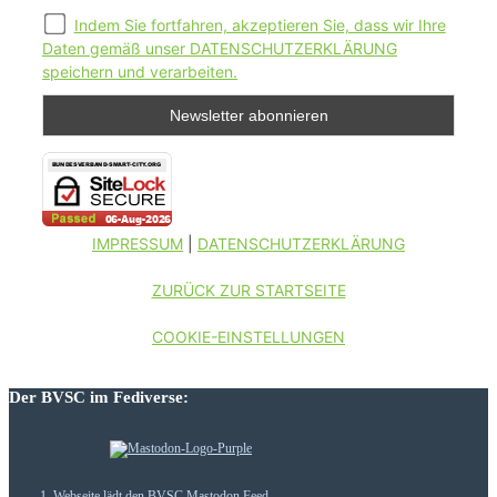
Indem Sie fortfahren, akzeptieren Sie, dass wir Ihre
Daten gemäß unser DATENSCHUTZERKLÄRUNG
speichern und verarbeiten.
IMPRESSUM
|
DATENSCHUTZERKLÄRUNG
ZURÜCK ZUR STARTSEITE
COOKIE-EINSTELLUNGEN
Der BVSC im Fediverse:
Webseite lädt den BVSC Mastodon Feed...