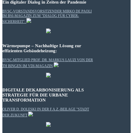
Ein digitaler Dialog in Zeiten der Pandemie
BVSC-VORSTANDSVORSITZENDER MIRKO DE PAOLI
IM BSI-MAGAZIN ZUM "DIALOG FÜR CYBER-
SICHERHEIT":
Wärmepumpe – Nachhaltige Lösung zur
effizienten Gebäudeheizung:
BVSC-MITGLIED PROF. DR. MARKUS LAUZI VON DER
TH BINGEN IM VDI-MAGAZIN
DIGITALE DEKARBONISIERUNG ALS
STRATEGIE FÜR DIE URBANE
TRANSFORMATION
OLIVER D. DOLESKI IN DER F.A.Z.-BEILAGE "STADT
DER ZUKUNFT