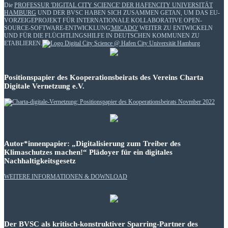
Die
PROFESSUR 'DIGITAL CITY SCIENCE' DER HAFENCITY UNIVERSITÄT
HAMBURG
UND DER BVSC HABEN SICH ZUSAMMEN GETAN, UM DAS EU-
VORZEIGEPROJEKT FÜR INTERNATIONALE KOLLABORATIVE OPEN-
SOURCE-SOFTWARE-ENTWICKLUNG
'MICADO'
WEITER ZU ENTWICKELN
UND FÜR DIE FLÜCHTLINGSHILFE IN DEUTSCHEN KOMMUNEN ZU
ETABLIEREN.
Positionspapier des Kooperationsbeirats des Vereins Charta
Digitale Vernetzung e.V.
Autor*innenpapier: „Digitalisierung zum Treiber des
Klimaschutzes machen!“ Plädoyer für ein digitales
Nachhaltigkeitsgesetz
WEITERE INFORMATIONEN & DOWNLOAD
Der BVSC als kritisch-konstruktiver Sparring-Partner des