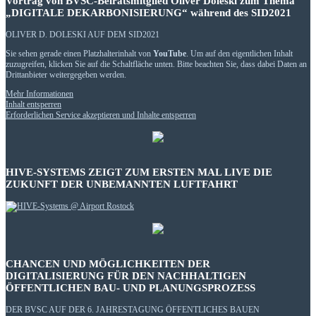
Vortrag von BVSC-Beiratsmitglied Oliver Doleski zum Thema
„DIGITALE DEKARBONISIERUNG“ während des SID2021
OLIVER D. DOLESKI AUF DEM SID2021
Sie sehen gerade einen Platzhalterinhalt von
YouTube
. Um auf den eigentlichen Inhalt
zuzugreifen, klicken Sie auf die Schaltfläche unten. Bitte beachten Sie, dass dabei Daten an
Drittanbieter weitergegeben werden.
Mehr Informationen
Inhalt entsperren
Erforderlichen Service akzeptieren und Inhalte entsperren
HIVE-SYSTEMS ZEIGT ZUM ERSTEN MAL LIVE DIE
ZUKUNFT DER UNBEMANNTEN LUFTFAHRT
CHANCEN UND MÖGLICHKEITEN DER
DIGITALISIERUNG FÜR DEN NACHHALTIGEN
ÖFFENTLICHEN BAU- UND PLANUNGSPROZESS
DER BVSC AUF DER 6. JAHRESTAGUNG ÖFFENTLICHES BAUEN