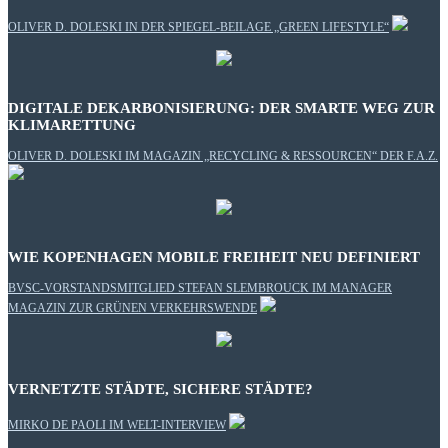
OLIVER D. DOLESKI IN DER SPIEGEL-BEILAGE „GREEN LIFESTYLE“
DIGITALE DEKARBONISIERUNG: DER SMARTE WEG ZUR
KLIMARETTUNG
OLIVER D. DOLESKI IM MAGAZIN „RECYCLING & RESSOURCEN“ DER F.A.Z.
WIE KOPENHAGEN MOBILE FREIHEIT NEU DEFINIERT
BVSC-VORSTANDSMITGLIED STEFAN SLEMBROUCK IM MANAGER
MAGAZIN ZUR GRÜNEN VERKEHRSWENDE
VERNETZTE STÄDTE, SICHERE STÄDTE?
MIRKO DE PAOLI IM WELT-INTERVIEW