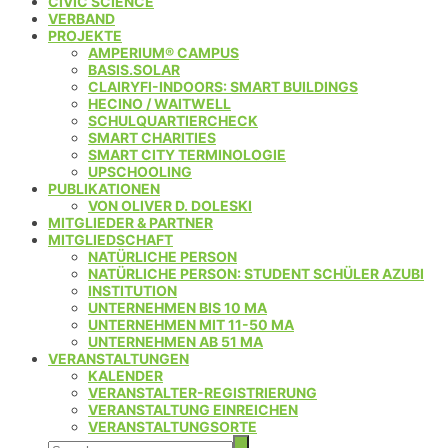
CIVIC SCIENCE
VERBAND
PROJEKTE
AMPERIUM® CAMPUS
BASIS.SOLAR
CLAIRYFI-INDOORS: SMART BUILDINGS
HECINO / WAITWELL
SCHULQUARTIERCHECK
SMART CHARITIES
SMART CITY TERMINOLOGIE
UPSCHOOLING
PUBLIKATIONEN
VON OLIVER D. DOLESKI
MITGLIEDER & PARTNER
MITGLIEDSCHAFT
NATÜRLICHE PERSON
NATÜRLICHE PERSON: STUDENT SCHÜLER AZUBI
INSTITUTION
UNTERNEHMEN BIS 10 MA
UNTERNEHMEN MIT 11-50 MA
UNTERNEHMEN AB 51 MA
VERANSTALTUNGEN
KALENDER
VERANSTALTER-REGISTRIERUNG
VERANSTALTUNG EINREICHEN
VERANSTALTUNGSORTE