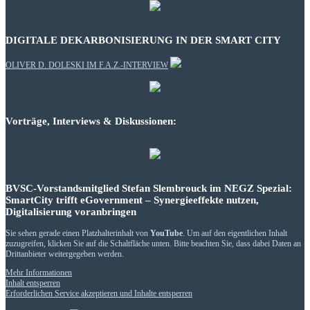
DIGITALE DEKARBONISIERUNG IN DER SMART CITY
OLIVER D. DOLESKI IM F.A.Z.-INTERVIEW
Vorträge, Interviews & Diskussionen:
BVSC-Vorstandsmitglied Stefan Slembrouck im NEGZ Spezial:
SmartCity trifft eGovernment – Synergieeffekte nutzen,
Digitalisierung voranbringen
Sie sehen gerade einen Platzhalterinhalt von
YouTube
. Um auf den eigentlichen Inhalt
zuzugreifen, klicken Sie auf die Schaltfläche unten. Bitte beachten Sie, dass dabei Daten an
Drittanbieter weitergegeben werden.
Mehr Informationen
Inhalt entsperren
Erforderlichen Service akzeptieren und Inhalte entsperren