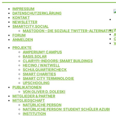
IMPRESSUM
DATENSCHUTZERKLÄRUNG
KONTAKT
NEWSLETTER
SMARTCITY.SOCIAL
MASTODON – DIE SOZIALE TWITTER-ALTERNATIVE
FORUM
C
ANMELDEN
PROJEKTE
AMPERIUM® CAMPUS
BASIS.SOLAR
CLAIRYFI-INDOORS: SMART BUILDINGS
HECINO / WAITWELL
SCHULQUARTIERCHECK
SMART CHARITIES
SMART CITY TERMINOLOGIE
UPSCHOOLING
PUBLIKATIONEN
VON OLIVER D. DOLESKI
MITGLIEDER & PARTNER
MITGLIEDSCHAFT
NATÜRLICHE PERSON
NATÜRLICHE PERSON: STUDENT SCHÜLER AZUBI
INSTITUTION