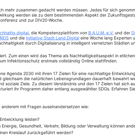
 noch mehr zusammen gedacht werden müssen. Jedes für sich genomme
elwirkung werden sie zu dem bestimmenden Aspekt der Zukunftsgesta
eskonferenz und zur DIV20-Woche.
chhaltig.digital
, die Kompetenzplattform von
B.A.U.M. e.V.
und der
D
REIS
und die
Initiative Stadt.Land.Digital
eine Woche lang Experten u
hhaltigkeit durch Digitalisierung in intelligent vernetzten Städten 
tiert. Zum einen wird das Thema als Nachhaltigkeitsaspekt in etlichen
um Infektionsschutz erstmals vollständig Online stattfinden.
ene Agenda 2030 mit ihren 17 Zielen für eine nachhaltige Entwicklun
d gleichsam die natürlichen Lebensgrundlagen dauerhaft bewahrt we
d soziale Ziele. Zu diesem Verständnis und den 17 Zielen hat sich a
kturiert ihr Programm daher entlang ausgewählter SDGs. Erfahren S
r anderem mit Fragen auseinandersetzen wie:
Entwicklung leisten?
n Energie, Gesundheit, Verkehr, Bildung oder Verwaltung können and
inen Kreislauf zurückgeführt werden?