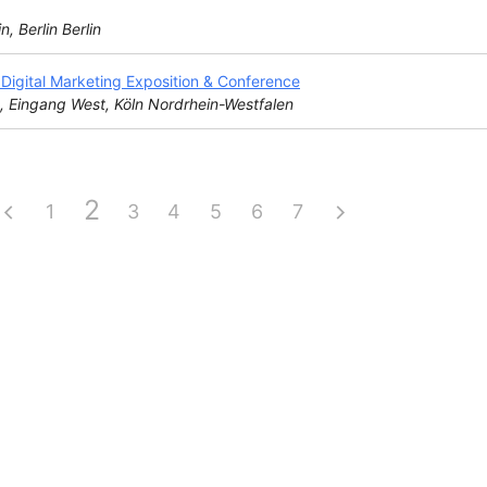
n, Berlin Berlin
igital Marketing Exposition & Conference
, Eingang West, Köln Nordrhein-Westfalen
2
1
3
4
5
6
7