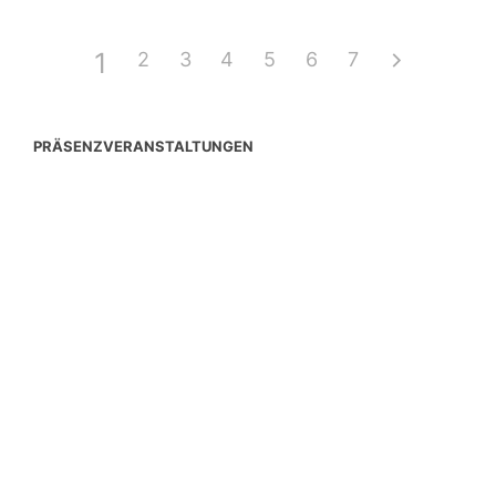
1
2
3
4
5
6
7
PRÄSENZVERANSTALTUNGEN