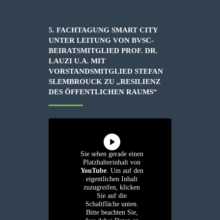
5. FACHTAGUNG SMART CITY
UNTER LEITUNG VON BVSC-
BEIRATSMITGLIED PROF. DR.
LAUZI U.A. MIT
VORSTANDSMITGLIED STEFAN
SLEMBROUCK ZU „RESILIENZ
DES ÖFFENTLICHEN RAUMS“
Sie sehen gerade einen
Platzhalterinhalt von
YouTube
. Um auf den
eigentlichen Inhalt
zuzugreifen, klicken
Sie auf die
Schaltfläche unten.
Bitte beachten Sie,