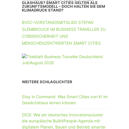
UNTERNEHMEN MIT 11-50 MA
GLASHAUS? SMART CITIES GELTEN ALS
ZUKUNFTSMODELL – DOCH HALTEN SIE DEM
KLIMADRUCK STAND?
UNTERNEHMEN AB 51 MA
BVSC-VORSTANDSMITGLIED STEFAN
SLEMBROUCK IM BUSINESS TRAVELLER ZU
CYBERSICHERHEIT UND
MENSCHENZENTRIERTEN SMART CITIES
WEITERE SCHLAGLICHTER
Stay in Command: Was Smart Cities von KI im
Gewächshaus lernen können
DICE: Wie ein deutsches Innovationscluster
die europäische Built4People-Agenda mit
digitalem Planen, Bauen und Betrieb smarter