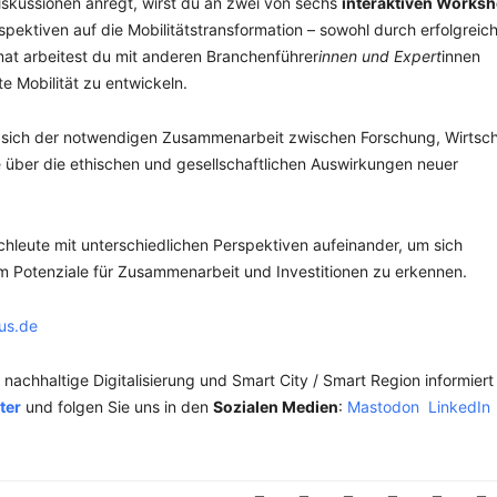
iskussionen anregt, wirst du an zwei von sechs
interaktiven Works
pektiven auf die Mobilitätstransformation – sowohl durch erfolgreich
rmat arbeitest du mit anderen Branchenführer
innen und Expert
innen
e Mobilität zu entwickeln.
e sich der notwendigen Zusammenarbeit zwischen Forschung, Wirtsch
e über die ethischen und gesellschaftlichen Auswirkungen neuer
hleute mit unterschiedlichen Perspektiven aufeinander, um sich
 Potenziale für Zusammenarbeit und Investitionen zu erkennen.
us.de
achhaltige Digitalisierung und Smart City / Smart Region informiert
ter
und folgen Sie uns in den
Sozialen Medien
:
Mastodon
LinkedIn