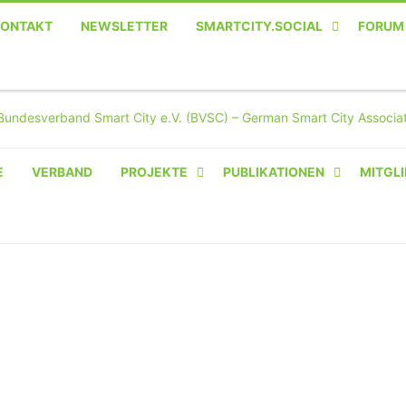
KONTAKT
NEWSLETTER
SMARTCITY.SOCIAL
FORUM
MASTODON – DIE SOZIALE
TWITTER-ALTERNATIVE
E
VERBAND
PROJEKTE
PUBLIKATIONEN
MITGLI
AMPERIUM® CAMPUS
VON OLIVER D. DOLESKI
BASIS.SOLAR
CLAIRYFI-INDOORS: SMART
BUILDINGS
HECINO / WAITWELL