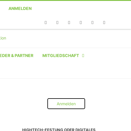
ANMELDEN
Telefon
Facebook
Twitter
Youtube
Instagram
Linkedin
RSS
EDER & PARTNER
MITGLIEDSCHAFT
NATÜRLICHE PERSON
NATÜRLICHE PERSON:
STUDENT SCHÜLER AZUBI
Anmelden
INSTITUTION
UNTERNEHMEN BIS 10 MA
HIGHTECH-FESTUNG ODER DIGITALES