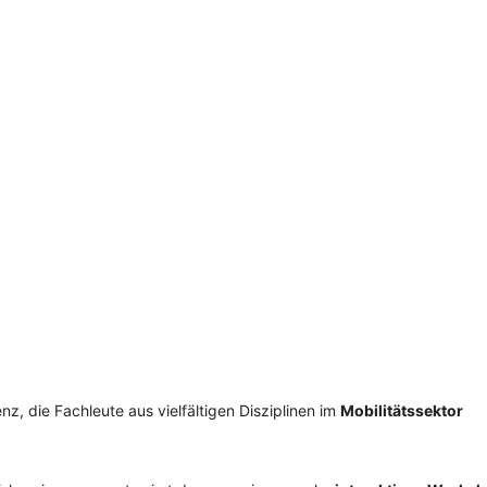
SCHULQUARTIERCHECK
SMART CHARITIES
SMART CITY TERMINOLOGIE
UPSCHOOLING
z, die Fachleute aus vielfältigen Disziplinen im
Mobilitätssektor