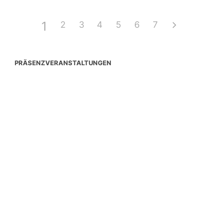
1
2
3
4
5
6
7
PRÄSENZVERANSTALTUNGEN