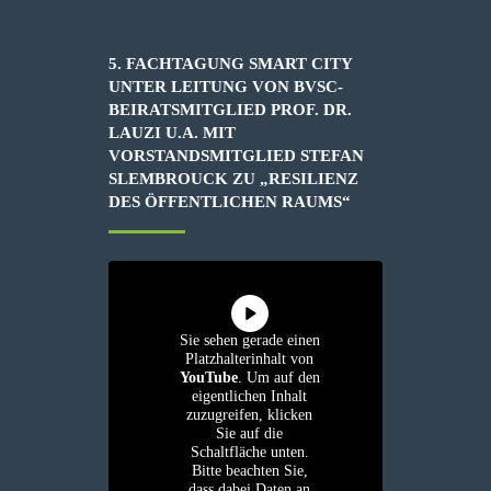
5. FACHTAGUNG SMART CITY
UNTER LEITUNG VON BVSC-
BEIRATSMITGLIED PROF. DR.
LAUZI U.A. MIT
VORSTANDSMITGLIED STEFAN
SLEMBROUCK ZU „RESILIENZ
DES ÖFFENTLICHEN RAUMS“
Sie sehen gerade einen
Platzhalterinhalt von
YouTube
. Um auf den
eigentlichen Inhalt
zuzugreifen, klicken
Sie auf die
Schaltfläche unten.
Bitte beachten Sie,
dass dabei Daten an