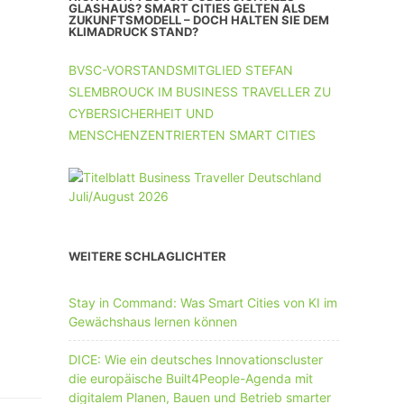
UNTERNEHMEN MIT 11-50 MA
GLASHAUS? SMART CITIES GELTEN ALS
ZUKUNFTSMODELL – DOCH HALTEN SIE DEM
KLIMADRUCK STAND?
UNTERNEHMEN AB 51 MA
BVSC-VORSTANDSMITGLIED STEFAN
SLEMBROUCK IM BUSINESS TRAVELLER ZU
CYBERSICHERHEIT UND
MENSCHENZENTRIERTEN SMART CITIES
WEITERE SCHLAGLICHTER
Stay in Command: Was Smart Cities von KI im
Gewächshaus lernen können
DICE: Wie ein deutsches Innovationscluster
die europäische Built4People-Agenda mit
digitalem Planen, Bauen und Betrieb smarter