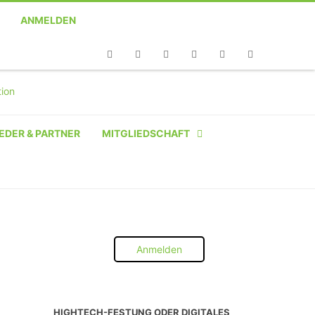
ANMELDEN
Telefon
Facebook
Twitter
Youtube
Instagram
Linkedin
RSS
EDER & PARTNER
MITGLIEDSCHAFT
NATÜRLICHE PERSON
NATÜRLICHE PERSON:
STUDENT SCHÜLER AZUBI
Anmelden
INSTITUTION
UNTERNEHMEN BIS 10 MA
HIGHTECH-FESTUNG ODER DIGITALES