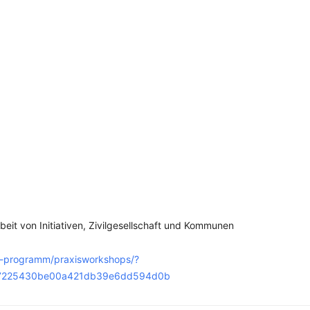
SCHULQUARTIERCHECK
SMART CHARITIES
SMART CITY TERMINOLOGIE
UPSCHOOLING
it von Initiativen, Zivilgesellschaft und Kommunen
-programm/praxisworkshops/?
097225430be00a421db39e6dd594d0b