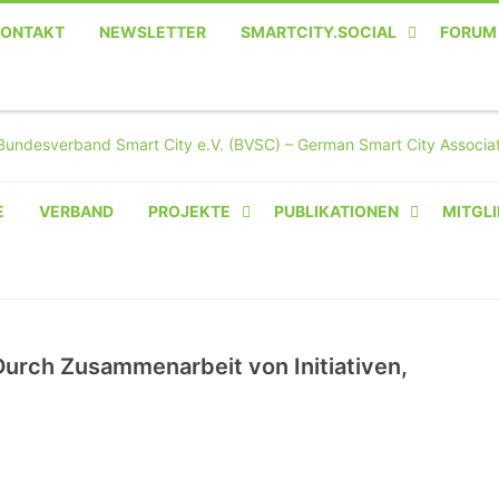
KONTAKT
NEWSLETTER
SMARTCITY.SOCIAL
FORUM
MASTODON – DIE SOZIALE
TWITTER-ALTERNATIVE
E
VERBAND
PROJEKTE
PUBLIKATIONEN
MITGLI
AMPERIUM® CAMPUS
VON OLIVER D. DOLESKI
BASIS.SOLAR
Durch Zusammenarbeit von Initiativen,
CLAIRYFI-INDOORS: SMART
BUILDINGS
HECINO / WAITWELL