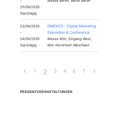
-
Messe Berlin, Berlin Berlin
25/09/2026
Ganztägig
DMEXCO - Digital Marketing
23/09/2026
Exposition & Conference
-
24/09/2026
Messe Köln, Eingang West,
Ganztägig
Köln Nordrhein-Westfalen
2
1
3
4
6
5
7
PRÄSENZVERANSTALTUNGEN