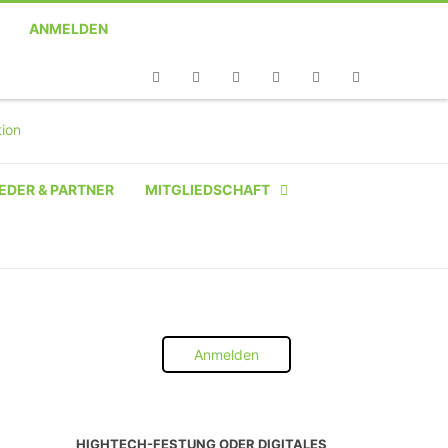
ANMELDEN
Telefon
Facebook
Twitter
Youtube
Instagram
Linkedin
RSS
EDER & PARTNER
MITGLIEDSCHAFT
NATÜRLICHE PERSON
NATÜRLICHE PERSON:
STUDENT SCHÜLER AZUBI
Anmelden
INSTITUTION
UNTERNEHMEN BIS 10 MA
HIGHTECH-FESTUNG ODER DIGITALES