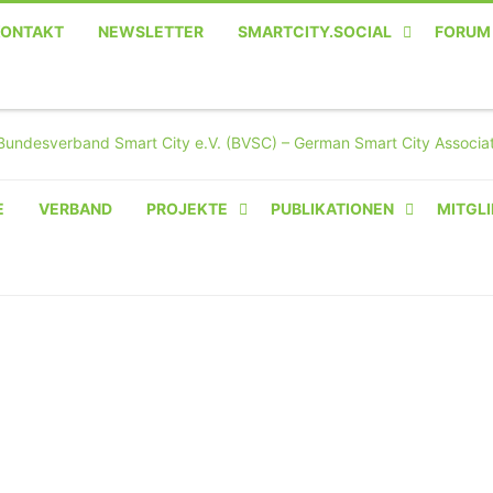
KONTAKT
NEWSLETTER
SMARTCITY.SOCIAL
FORUM
MASTODON – DIE SOZIALE
TWITTER-ALTERNATIVE
E
VERBAND
PROJEKTE
PUBLIKATIONEN
MITGLI
AMPERIUM® CAMPUS
VON OLIVER D. DOLESKI
BASIS.SOLAR
CLAIRYFI-INDOORS: SMART
BUILDINGS
HECINO / WAITWELL