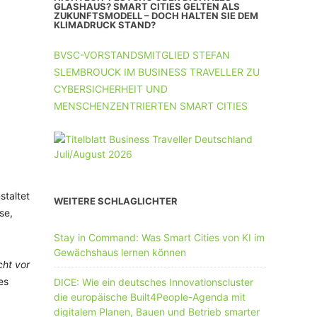
UNTERNEHMEN MIT 11-50 MA
GLASHAUS? SMART CITIES GELTEN ALS
ZUKUNFTSMODELL – DOCH HALTEN SIE DEM
KLIMADRUCK STAND?
UNTERNEHMEN AB 51 MA
BVSC-VORSTANDSMITGLIED STEFAN
SLEMBROUCK IM BUSINESS TRAVELLER ZU
CYBERSICHERHEIT UND
MENSCHENZENTRIERTEN SMART CITIES
staltet
WEITERE SCHLAGLICHTER
se,
Stay in Command: Was Smart Cities von KI im
Gewächshaus lernen können
cht vor
es
DICE: Wie ein deutsches Innovationscluster
die europäische Built4People-Agenda mit
digitalem Planen, Bauen und Betrieb smarter