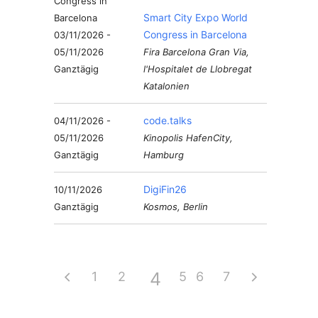
Smart City Expo World
Congress in Barcelona
03/11/2026 -
05/11/2026
Fira Barcelona Gran Via,
Ganztägig
l'Hospitalet de Llobregat
Katalonien
code.talks
04/11/2026 -
05/11/2026
Kinopolis HafenCity,
Ganztägig
Hamburg
DigiFin26
10/11/2026
Ganztägig
Kosmos, Berlin
4
1
2
3
5
6
7