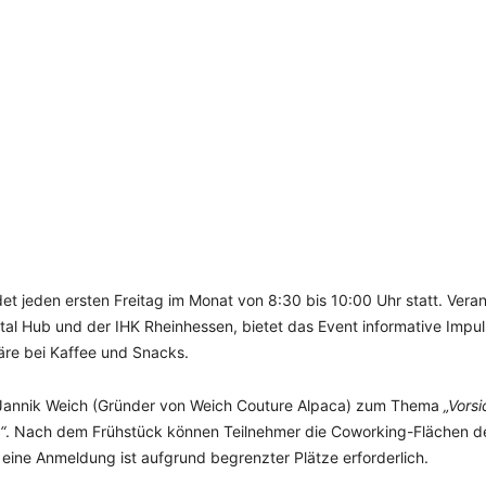
SCHULQUARTIERCHECK
SMART CHARITIES
SMART CITY TERMINOLOGIE
UPSCHOOLING
det jeden ersten Freitag im Monat von 8:30 bis 10:00 Uhr statt. Veran
al Hub und der IHK Rheinhessen, bietet das Event informative Impul
re bei Kaffee und Snacks.
Jannik Weich (Gründer von Weich Couture Alpaca) zum Thema
„Vorsi
“
. Nach dem Frühstück können Teilnehmer die Coworking-Flächen d
 eine Anmeldung ist aufgrund begrenzter Plätze erforderlich.