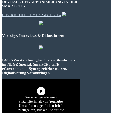
DIGITALE DEKARBONISIERUNG IN DER
SMART CITY
OLIVER D. DOLESKI IM F.A.Z.-INTERVIEW
Vorträge, Interviews & Diskussionen:
BVSC-Vorstandsmitglied Stefan Slembrouck
im NEGZ Spezial: SmartCity trifft
eGovernment – Synergieeffekte nutzen,
Digitalisierung voranbringen
Sie sehen gerade einen
Platzhalterinhalt von
YouTube
.
Um auf den eigentlichen Inhalt
zuzugreifen, klicken Sie auf die