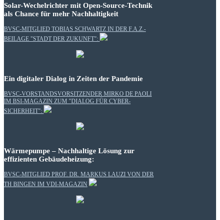
Solar-Wechelrichter mit Open-Source-Technik
als Chance für mehr Nachhaltigkeit
BVSC-MITGLIED TOBIAS SCHWARTZ IN DER F.A.Z.-
BEILAGE "STADT DER ZUKUNFT":
Ein digitaler Dialog in Zeiten der Pandemie
BVSC-VORSTANDSVORSITZENDER MIRKO DE PAOLI
IM BSI-MAGAZIN ZUM "DIALOG FÜR CYBER-
SICHERHEIT":
Wärmepumpe – Nachhaltige Lösung zur
effizienten Gebäudeheizung:
BVSC-MITGLIED PROF. DR. MARKUS LAUZI VON DER
TH BINGEN IM VDI-MAGAZIN