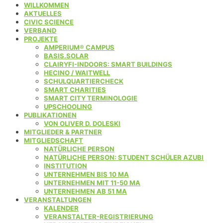
WILLKOMMEN
AKTUELLES
CIVIC SCIENCE
VERBAND
PROJEKTE
AMPERIUM® CAMPUS
BASIS.SOLAR
CLAIRYFI-INDOORS: SMART BUILDINGS
HECINO / WAITWELL
SCHULQUARTIERCHECK
SMART CHARITIES
SMART CITY TERMINOLOGIE
UPSCHOOLING
PUBLIKATIONEN
VON OLIVER D. DOLESKI
MITGLIEDER & PARTNER
MITGLIEDSCHAFT
NATÜRLICHE PERSON
NATÜRLICHE PERSON: STUDENT SCHÜLER AZUBI
INSTITUTION
UNTERNEHMEN BIS 10 MA
UNTERNEHMEN MIT 11-50 MA
UNTERNEHMEN AB 51 MA
VERANSTALTUNGEN
KALENDER
VERANSTALTER-REGISTRIERUNG