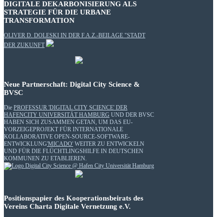
DIGITALE DEKARBONISIERUNG ALS
STRATEGIE FÜR DIE URBANE
TRANSFORMATION
OLIVER D. DOLESKI IN DER F.A.Z.-BEILAGE "STADT
DER ZUKUNFT
Neue Partnerschaft: Digital City Science &
BVSC
Die
PROFESSUR 'DIGITAL CITY SCIENCE' DER
HAFENCITY UNIVERSITÄT HAMBURG
UND DER BVSC
HABEN SICH ZUSAMMEN GETAN, UM DAS EU-
VORZEIGEPROJEKT FÜR INTERNATIONALE
KOLLABORATIVE OPEN-SOURCE-SOFTWARE-
ENTWICKLUNG
'MICADO'
WEITER ZU ENTWICKELN
UND FÜR DIE FLÜCHTLINGSHILFE IN DEUTSCHEN
KOMMUNEN ZU ETABLIEREN.
Positionspapier des Kooperationsbeirats des
Vereins Charta Digitale Vernetzung e.V.