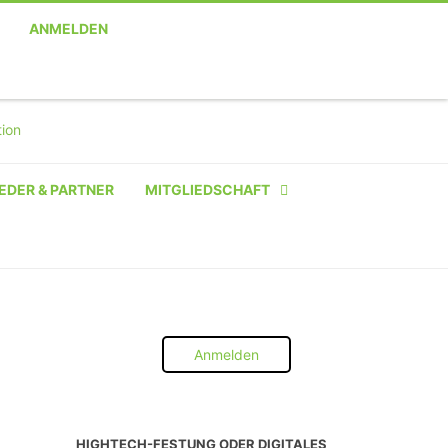
ANMELDEN
EDER & PARTNER
MITGLIEDSCHAFT
NATÜRLICHE PERSON
NATÜRLICHE PERSON:
STUDENT SCHÜLER AZUBI
Anmelden
INSTITUTION
UNTERNEHMEN BIS 10 MA
HIGHTECH-FESTUNG ODER DIGITALES