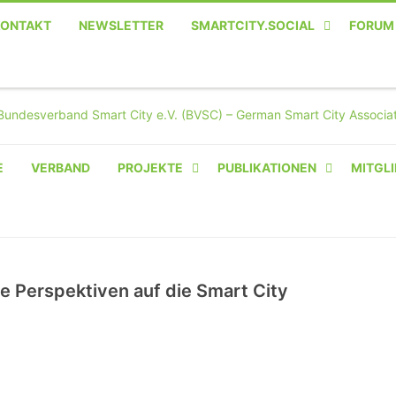
KONTAKT
NEWSLETTER
SMARTCITY.SOCIAL
FORUM
MASTODON – DIE SOZIALE
TWITTER-ALTERNATIVE
E
VERBAND
PROJEKTE
PUBLIKATIONEN
MITGLI
AMPERIUM® CAMPUS
VON OLIVER D. DOLESKI
BASIS.SOLAR
e Perspektiven auf die Smart City
CLAIRYFI-INDOORS: SMART
BUILDINGS
HECINO / WAITWELL