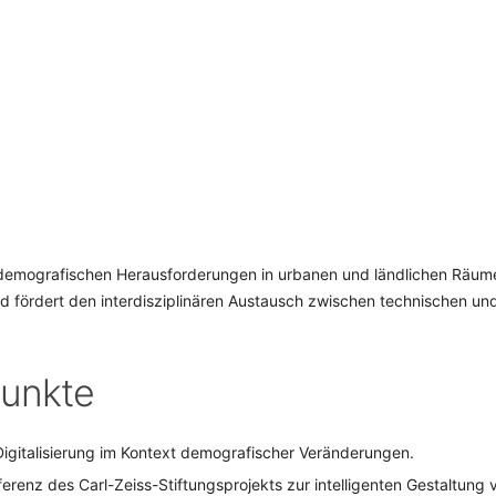
SCHULQUARTIERCHECK
SMART CHARITIES
SMART CITY TERMINOLOGIE
UPSCHOOLING
 demografischen Herausforderungen in urbanen und ländlichen Räume
d fördert den interdisziplinären Austausch zwischen technischen und
unkte
gitalisierung im Kontext demografischer Veränderungen.
renz des Carl-Zeiss-Stiftungsprojekts zur intelligenten Gestaltung 