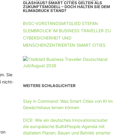
UNTERNEHMEN MIT 11-50 MA
GLASHAUS? SMART CITIES GELTEN ALS
ZUKUNFTSMODELL – DOCH HALTEN SIE DEM
KLIMADRUCK STAND?
UNTERNEHMEN AB 51 MA
BVSC-VORSTANDSMITGLIED STEFAN
SLEMBROUCK IM BUSINESS TRAVELLER ZU
CYBERSICHERHEIT UND
MENSCHENZENTRIERTEN SMART CITIES
n. Sie
 nicht-
WEITERE SCHLAGLICHTER
Stay in Command: Was Smart Cities von KI im
Gewächshaus lernen können
DICE: Wie ein deutsches Innovationscluster
die europäische Built4People-Agenda mit
von
digitalem Planen, Bauen und Betrieb smarter