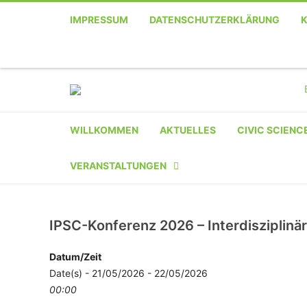
IMPRESSUM
DATENSCHUTZERKLÄRUNG
Telefon
Facebook
Twitter
Youtube
Instagram
Linkedin
RSS
WILLKOMMEN
AKTUELLES
CIVIC SCIENC
VERANSTALTUNGEN
KALENDER
IPSC-Konferenz 2026 – Interdisziplinär
VERANSTALTER-
REGISTRIERUNG
Datum/Zeit
Date(s) - 21/05/2026 - 22/05/2026
VERANSTALTUNG
00:00
EINREICHEN