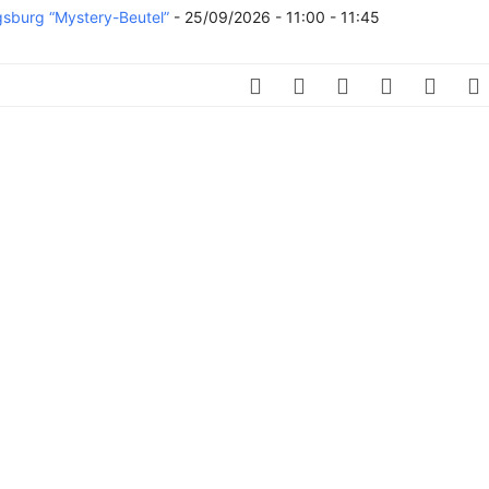
SCHULQUARTIERCHECK
gsburg “Mystery-Beutel”
- 25/09/2026 - 11:00 - 11:45
SMART CHARITIES
SMART CITY TERMINOLOGIE
UPSCHOOLING