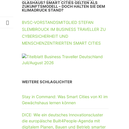
UNTERNEHMEN MIT 11-50 MA
GLASHAUS? SMART CITIES GELTEN ALS
ZUKUNFTSMODELL – DOCH HALTEN SIE DEM
KLIMADRUCK STAND?
UNTERNEHMEN AB 51 MA
BVSC-VORSTANDSMITGLIED STEFAN
SLEMBROUCK IM BUSINESS TRAVELLER ZU
CYBERSICHERHEIT UND
MENSCHENZENTRIERTEN SMART CITIES
WEITERE SCHLAGLICHTER
Stay in Command: Was Smart Cities von KI im
Gewächshaus lernen können
DICE: Wie ein deutsches Innovationscluster
die europäische Built4People-Agenda mit
digitalem Planen, Bauen und Betrieb smarter