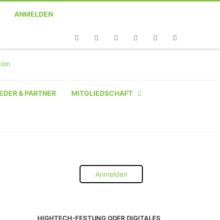
ANMELDEN
Telefon
Facebook
Twitter
Youtube
Instagram
Linkedin
RSS
EDER & PARTNER
MITGLIEDSCHAFT
NATÜRLICHE PERSON
NATÜRLICHE PERSON:
STUDENT SCHÜLER AZUBI
Anmelden
INSTITUTION
UNTERNEHMEN BIS 10 MA
HIGHTECH-FESTUNG ODER DIGITALES