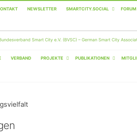
KONTAKT
NEWSLETTER
SMARTCITY.SOCIAL
FORUM
MASTODON – DIE SOZIALE
TWITTER-ALTERNATIVE
E
VERBAND
PROJEKTE
PUBLIKATIONEN
MITGLI
AMPERIUM® CAMPUS
VON OLIVER D. DOLESKI
BASIS.SOLAR
CLAIRYFI-INDOORS: SMART
svielfalt
BUILDINGS
gen
HECINO / WAITWELL