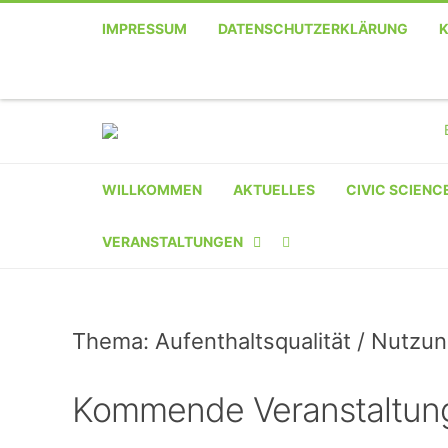
IMPRESSUM
DATENSCHUTZERKLÄRUNG
WILLKOMMEN
AKTUELLES
CIVIC SCIENC
VERANSTALTUNGEN
KALENDER
Thema: Aufenthaltsqualität / Nutzung
VERANSTALTER-
REGISTRIERUNG
Kommende Veranstaltun
VERANSTALTUNG
EINREICHEN