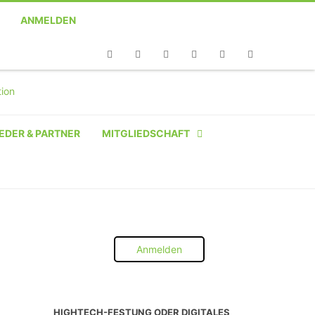
ANMELDEN
Telefon
Facebook
Twitter
Youtube
Instagram
Linkedin
RSS
EDER & PARTNER
MITGLIEDSCHAFT
NATÜRLICHE PERSON
NATÜRLICHE PERSON:
STUDENT SCHÜLER AZUBI
Anmelden
INSTITUTION
UNTERNEHMEN BIS 10 MA
HIGHTECH-FESTUNG ODER DIGITALES