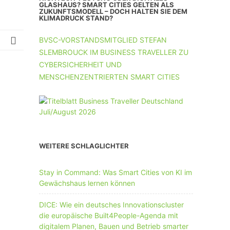
UNTERNEHMEN MIT 11-50 MA
GLASHAUS? SMART CITIES GELTEN ALS
ZUKUNFTSMODELL – DOCH HALTEN SIE DEM
KLIMADRUCK STAND?
UNTERNEHMEN AB 51 MA
BVSC-VORSTANDSMITGLIED STEFAN
SLEMBROUCK IM BUSINESS TRAVELLER ZU
CYBERSICHERHEIT UND
MENSCHENZENTRIERTEN SMART CITIES
WEITERE SCHLAGLICHTER
Stay in Command: Was Smart Cities von KI im
Gewächshaus lernen können
DICE: Wie ein deutsches Innovationscluster
die europäische Built4People-Agenda mit
digitalem Planen, Bauen und Betrieb smarter