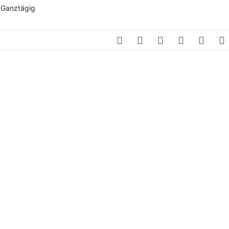
SCHULQUARTIERCHECK
 Ganztägig
SMART CHARITIES
SMART CITY TERMINOLOGIE
UPSCHOOLING