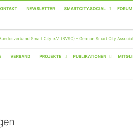
KONTAKT
NEWSLETTER
SMARTCITY.SOCIAL
FORUM
MASTODON – DIE SOZIALE
TWITTER-ALTERNATIVE
E
VERBAND
PROJEKTE
PUBLIKATIONEN
MITGLI
AMPERIUM® CAMPUS
VON OLIVER D. DOLESKI
BASIS.SOLAR
CLAIRYFI-INDOORS: SMART
BUILDINGS
gen
HECINO / WAITWELL