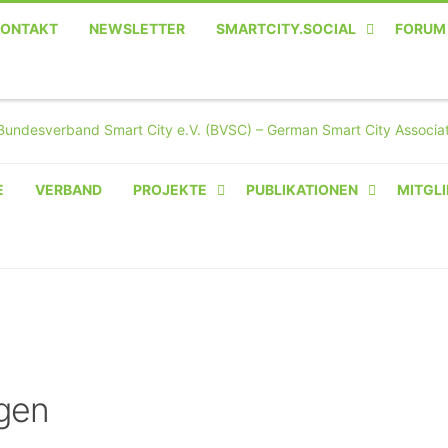
KONTAKT
NEWSLETTER
SMARTCITY.SOCIAL
FORUM
MASTODON – DIE SOZIALE
TWITTER-ALTERNATIVE
E
VERBAND
PROJEKTE
PUBLIKATIONEN
MITGLI
AMPERIUM® CAMPUS
VON OLIVER D. DOLESKI
BASIS.SOLAR
CLAIRYFI-INDOORS: SMART
BUILDINGS
gen
HECINO / WAITWELL