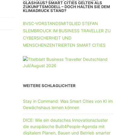
UNTERNEHMEN MIT 11-50 MA
GLASHAUS? SMART CITIES GELTEN ALS
ZUKUNFTSMODELL – DOCH HALTEN SIE DEM
KLIMADRUCK STAND?
UNTERNEHMEN AB 51 MA
BVSC-VORSTANDSMITGLIED STEFAN
SLEMBROUCK IM BUSINESS TRAVELLER ZU
CYBERSICHERHEIT UND
MENSCHENZENTRIERTEN SMART CITIES
WEITERE SCHLAGLICHTER
Stay in Command: Was Smart Cities von KI im
Gewächshaus lernen können
DICE: Wie ein deutsches Innovationscluster
die europäische Built4People-Agenda mit
digitalem Planen, Bauen und Betrieb smarter