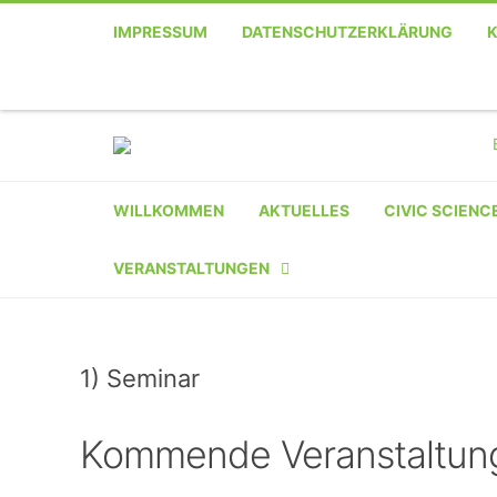
IMPRESSUM
DATENSCHUTZERKLÄRUNG
Telefon
Facebook
Twitter
Youtube
Instagram
Linkedin
RSS
WILLKOMMEN
AKTUELLES
CIVIC SCIENC
VERANSTALTUNGEN
KALENDER
1) Seminar
VERANSTALTER-
REGISTRIERUNG
Kommende Veranstaltun
VERANSTALTUNG
EINREICHEN