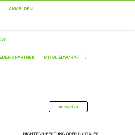
ANMELDEN
EDER & PARTNER
MITGLIEDSCHAFT
NATÜRLICHE PERSON
NATÜRLICHE PERSON:
STUDENT SCHÜLER AZUBI
Anmelden
INSTITUTION
UNTERNEHMEN BIS 10 MA
HIGHTECH-FESTUNG ODER DIGITALES