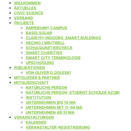
WILLKOMMEN
AKTUELLES
CIVIC SCIENCE
VERBAND
PROJEKTE
AMPERIUM® CAMPUS
BASIS.SOLAR
CLAIRYFI-INDOORS: SMART BUILDINGS
HECINO / WAITWELL
SCHULQUARTIERCHECK
SMART CHARITIES
SMART CITY TERMINOLOGIE
UPSCHOOLING
PUBLIKATIONEN
VON OLIVER D. DOLESKI
MITGLIEDER & PARTNER
MITGLIEDSCHAFT
NATÜRLICHE PERSON
NATÜRLICHE PERSON: STUDENT SCHÜLER AZUBI
INSTITUTION
UNTERNEHMEN BIS 10 MA
UNTERNEHMEN MIT 11-50 MA
UNTERNEHMEN AB 51 MA
VERANSTALTUNGEN
KALENDER
VERANSTALTER-REGISTRIERUNG