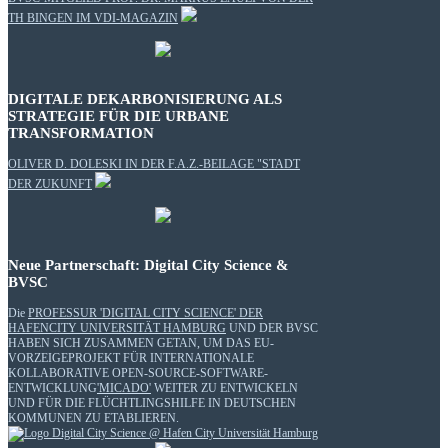
TH BINGEN IM VDI-MAGAZIN
DIGITALE DEKARBONISIERUNG ALS
STRATEGIE FÜR DIE URBANE
TRANSFORMATION
OLIVER D. DOLESKI IN DER F.A.Z.-BEILAGE "STADT
DER ZUKUNFT
Neue Partnerschaft: Digital City Science &
BVSC
Die
PROFESSUR 'DIGITAL CITY SCIENCE' DER
HAFENCITY UNIVERSITÄT HAMBURG
UND DER BVSC
HABEN SICH ZUSAMMEN GETAN, UM DAS EU-
VORZEIGEPROJEKT FÜR INTERNATIONALE
KOLLABORATIVE OPEN-SOURCE-SOFTWARE-
ENTWICKLUNG
'MICADO'
WEITER ZU ENTWICKELN
UND FÜR DIE FLÜCHTLINGSHILFE IN DEUTSCHEN
KOMMUNEN ZU ETABLIEREN.