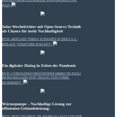
FRANKFURTER ALLGEMEINE SONNTAGSZEITUNG
(FAZ):
Solar-Wechelrichter mit Open-Source-Technik
als Chance für mehr Nachhaltigkeit
BVSC-MITGLIED TOBIAS SCHWARTZ IN DER F.A.Z.-
BEILAGE "STADT DER ZUKUNFT":
Ein digitaler Dialog in Zeiten der Pandemie
BVSC-VORSTANDSVORSITZENDER MIRKO DE PAOLI
IM BSI-MAGAZIN ZUM "DIALOG FÜR CYBER-
SICHERHEIT":
Wärmepumpe – Nachhaltige Lösung zur
effizienten Gebäudeheizung:
BVSC-MITGLIED PROF. DR. MARKUS LAUZI VON DER