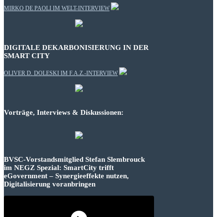
MIRKO DE PAOLI IM WELT-INTERVIEW
DIGITALE DEKARBONISIERUNG IN DER
SMART CITY
OLIVER D. DOLESKI IM F.A.Z.-INTERVIEW
Vorträge, Interviews & Diskussionen:
BVSC-Vorstandsmitglied Stefan Slembrouck
im NEGZ Spezial: SmartCity trifft
eGovernment – Synergieeffekte nutzen,
Digitalisierung voranbringen