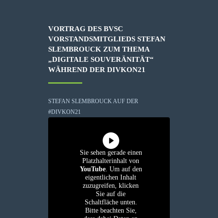
VORTRAG DES BVSC
VORSTANDSMITGLIEDS STEFAN
SLEMBROUCK ZUM THEMA
„DIGITALE SOUVERÄNITÄT“
WÄHREND DER DIVKON21
STEFAN SLEMBROUCK AUF DER
#DIVKON21
Sie sehen gerade einen
Platzhalterinhalt von
YouTube
. Um auf den
eigentlichen Inhalt
zuzugreifen, klicken
Sie auf die
Schaltfläche unten.
Bitte beachten Sie,