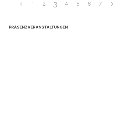
3
1
2
4
5
6
7
PRÄSENZVERANSTALTUNGEN