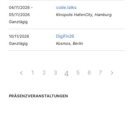
code.talks
04/11/2026 -
05/11/2026
Kinopolis HafenCity, Hamburg
Ganztägig
DigiFin26
10/11/2026
Ganztägig
Kosmos, Berlin
4
1
2
3
5
6
7
PRÄSENZVERANSTALTUNGEN