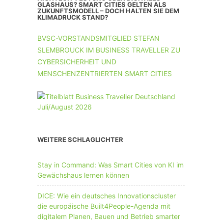
UNTERNEHMEN MIT 11-50 MA
GLASHAUS? SMART CITIES GELTEN ALS
ZUKUNFTSMODELL – DOCH HALTEN SIE DEM
KLIMADRUCK STAND?
UNTERNEHMEN AB 51 MA
BVSC-VORSTANDSMITGLIED STEFAN
SLEMBROUCK IM BUSINESS TRAVELLER ZU
CYBERSICHERHEIT UND
MENSCHENZENTRIERTEN SMART CITIES
WEITERE SCHLAGLICHTER
Stay in Command: Was Smart Cities von KI im
Gewächshaus lernen können
DICE: Wie ein deutsches Innovationscluster
die europäische Built4People-Agenda mit
digitalem Planen, Bauen und Betrieb smarter