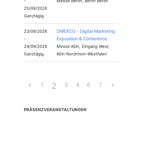
-
Messe Berlin, Berlin Berlin
25/09/2026
Ganztägig
DMEXCO - Digital Marketing
23/09/2026
Exposition & Conference
-
24/09/2026
Messe Köln, Eingang West,
Ganztägig
Köln Nordrhein-Westfalen
2
1
3
4
6
5
7
PRÄSENZVERANSTALTUNGEN