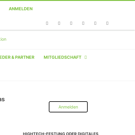
ANMELDEN
Telefon
Facebook
Twitter
Youtube
Instagram
Linkedin
RSS
EDER & PARTNER
MITGLIEDSCHAFT
NATÜRLICHE PERSON
NATÜRLICHE PERSON:
STUDENT SCHÜLER AZUBI
as
Anmelden
INSTITUTION
UNTERNEHMEN BIS 10 MA
HIGHTECH-FESTUNG ODER DIGITALES