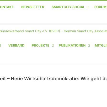
KONTAKT
NEWSLETTER
SMARTCITY.SOCIAL
FORUM
MASTODON – DIE SOZIALE
TWITTER-ALTERNATIVE
E
VERBAND
PROJEKTE
PUBLIKATIONEN
MITGLI
AMPERIUM® CAMPUS
VON OLIVER D. DOLESKI
BASIS.SOLAR
eit – Neue Wirtschaftsdemokratie: Wie geht d
CLAIRYFI-INDOORS: SMART
BUILDINGS
HECINO / WAITWELL