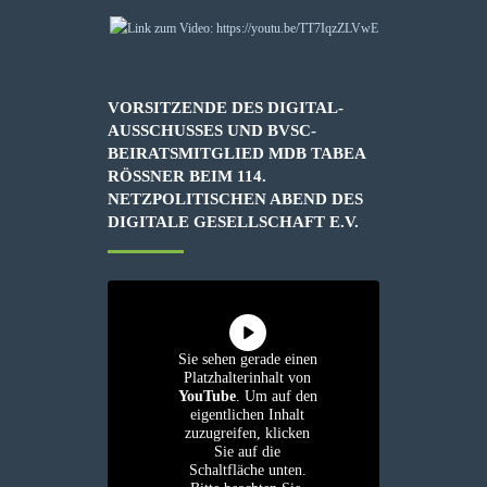
VORSITZENDE DES DIGITAL-
AUSSCHUSSES UND BVSC-
BEIRATSMITGLIED MDB TABEA
RÖSSNER BEIM 114. N
ETZPOLITISCHEN ABEND DES D
IGITALE GESELLSCHAFT E.V.
Sie sehen gerade einen
Platzhalterinhalt von
YouTube
. Um auf den
eigentlichen Inhalt
zuzugreifen, klicken
Sie auf die
Schaltfläche unten.