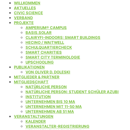
WILLKOMMEN
AKTUELLES
CIVIC SCIENCE
VERBAND
PROJEKTE
AMPERIUM® CAMPUS
BASIS.SOLAR
CLAIRYFI-INDOORS: SMART BUILDINGS
HECINO / WAITWELL
SCHULQUARTIERCHECK
SMART CHARITIES
SMART CITY TERMINOLOGIE
UPSCHOOLING
PUBLIKATIONEN
VON OLIVER D. DOLESKI
MITGLIEDER & PARTNER
MITGLIEDSCHAFT
NATÜRLICHE PERSON
NATÜRLICHE PERSON: STUDENT SCHÜLER AZUBI
INSTITUTION
UNTERNEHMEN BIS 10 MA
UNTERNEHMEN MIT 11-50 MA
UNTERNEHMEN AB 51 MA
VERANSTALTUNGEN
KALENDER
VERANSTALTER-REGISTRIERUNG