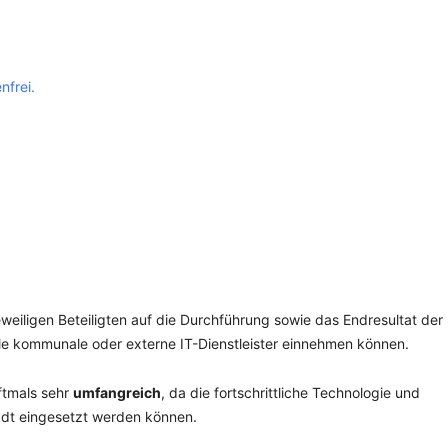
SCHULQUARTIERCHECK
SMART CHARITIES
nfrei.
SMART CITY TERMINOLOGIE
UPSCHOOLING
weiligen Beteiligten auf die Durchführung sowie das Endresultat der
lle kommunale oder externe IT-Dienstleister einnehmen können.
oftmals sehr
umfangreich
, da die fortschrittliche Technologie und
adt eingesetzt werden können.