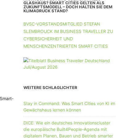
UNTERNEHMEN MIT 11-50 MA
GLASHAUS? SMART CITIES GELTEN ALS
ZUKUNFTSMODELL – DOCH HALTEN SIE DEM
KLIMADRUCK STAND?
UNTERNEHMEN AB 51 MA
BVSC-VORSTANDSMITGLIED STEFAN
SLEMBROUCK IM BUSINESS TRAVELLER ZU
CYBERSICHERHEIT UND
MENSCHENZENTRIERTEN SMART CITIES
WEITERE SCHLAGLICHTER
 Smart-
Stay in Command: Was Smart Cities von KI im
Gewächshaus lernen können
DICE: Wie ein deutsches Innovationscluster
die europäische Built4People-Agenda mit
digitalem Planen, Bauen und Betrieb smarter