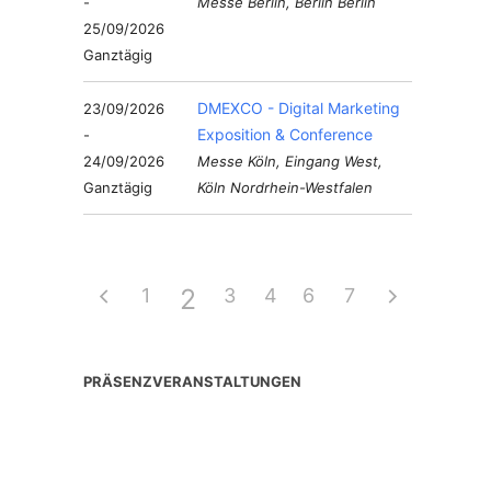
-
Messe Berlin, Berlin Berlin
25/09/2026
Ganztägig
DMEXCO - Digital Marketing
23/09/2026
Exposition & Conference
-
24/09/2026
Messe Köln, Eingang West,
Ganztägig
Köln Nordrhein-Westfalen
2
1
3
4
6
5
7
PRÄSENZVERANSTALTUNGEN