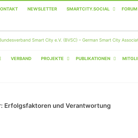
KONTAKT
NEWSLETTER
SMARTCITY.SOCIAL
FORUM
MASTODON – DIE SOZIALE
TWITTER-ALTERNATIVE
E
VERBAND
PROJEKTE
PUBLIKATIONEN
MITGLI
AMPERIUM® CAMPUS
VON OLIVER D. DOLESKI
BASIS.SOLAR
CLAIRYFI-INDOORS: SMART
r: Erfolgsfaktoren und Verantwortung
BUILDINGS
HECINO / WAITWELL