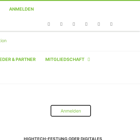
ANMELDEN
Telefon
Facebook
Twitter
Youtube
Instagram
Linkedin
RSS
EDER & PARTNER
MITGLIEDSCHAFT
NATÜRLICHE PERSON
NATÜRLICHE PERSON:
STUDENT SCHÜLER AZUBI
Anmelden
INSTITUTION
UNTERNEHMEN BIS 10 MA
HIGHTECH-FESTUNG ODER DIGITALES