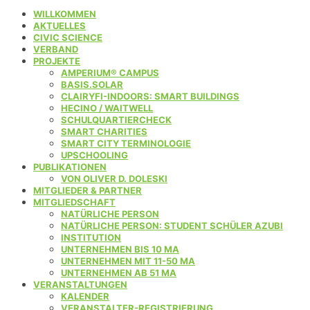
WILLKOMMEN
AKTUELLES
CIVIC SCIENCE
VERBAND
PROJEKTE
AMPERIUM® CAMPUS
BASIS.SOLAR
CLAIRYFI-INDOORS: SMART BUILDINGS
HECINO / WAITWELL
SCHULQUARTIERCHECK
SMART CHARITIES
SMART CITY TERMINOLOGIE
UPSCHOOLING
PUBLIKATIONEN
VON OLIVER D. DOLESKI
MITGLIEDER & PARTNER
MITGLIEDSCHAFT
NATÜRLICHE PERSON
NATÜRLICHE PERSON: STUDENT SCHÜLER AZUBI
INSTITUTION
UNTERNEHMEN BIS 10 MA
UNTERNEHMEN MIT 11-50 MA
UNTERNEHMEN AB 51 MA
VERANSTALTUNGEN
KALENDER
VERANSTALTER-REGISTRIERUNG