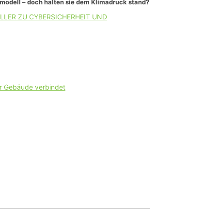
smodell – doch halten sie dem Klimadruck stand?
LLER ZU CYBERSICHERHEIT UND
er Gebäude verbindet