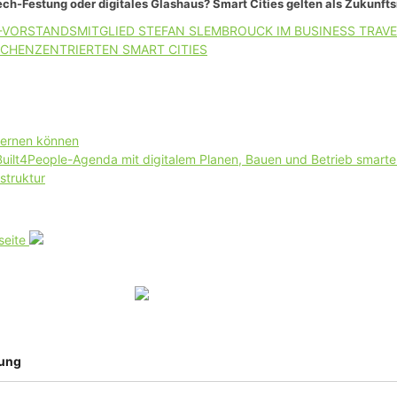
ch-Festung oder digitales Glashaus? Smart Cities gelten als Zukunft
-VORSTANDSMITGLIED STEFAN SLEMBROUCK IM BUSINESS TRAVE
CHENZENTRIERTEN SMART CITIES
lernen können
 Built4People-Agenda mit digitalem Planen, Bauen und Betrieb smart
struktur
seite
tung