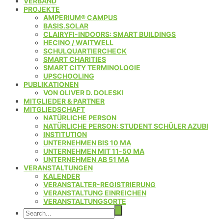
VERBAND
PROJEKTE
AMPERIUM® CAMPUS
BASIS.SOLAR
CLAIRYFI-INDOORS: SMART BUILDINGS
HECINO / WAITWELL
SCHULQUARTIERCHECK
SMART CHARITIES
SMART CITY TERMINOLOGIE
UPSCHOOLING
PUBLIKATIONEN
VON OLIVER D. DOLESKI
MITGLIEDER & PARTNER
MITGLIEDSCHAFT
NATÜRLICHE PERSON
NATÜRLICHE PERSON: STUDENT SCHÜLER AZUBI
INSTITUTION
UNTERNEHMEN BIS 10 MA
UNTERNEHMEN MIT 11-50 MA
UNTERNEHMEN AB 51 MA
VERANSTALTUNGEN
KALENDER
VERANSTALTER-REGISTRIERUNG
VERANSTALTUNG EINREICHEN
VERANSTALTUNGSORTE