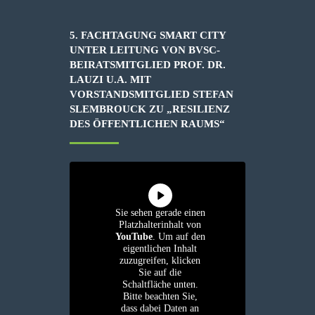
5. FACHTAGUNG SMART CITY
UNTER LEITUNG VON BVSC-
BEIRATSMITGLIED PROF. DR.
LAUZI U.A. MIT
VORSTANDSMITGLIED STEFAN
SLEMBROUCK ZU „RESILIENZ
DES ÖFFENTLICHEN RAUMS“
Sie sehen gerade einen
Platzhalterinhalt von
YouTube
. Um auf den
eigentlichen Inhalt
zuzugreifen, klicken
Sie auf die
Schaltfläche unten.
Bitte beachten Sie,
dass dabei Daten an