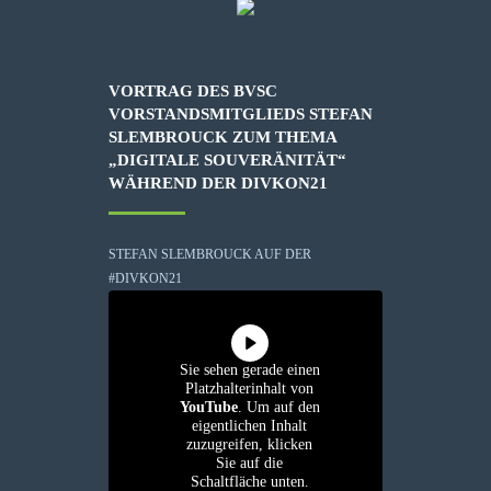
VORTRAG DES BVSC
VORSTANDSMITGLIEDS STEFAN
SLEMBROUCK ZUM THEMA
„DIGITALE SOUVERÄNITÄT“
WÄHREND DER DIVKON21
STEFAN SLEMBROUCK AUF DER
#DIVKON21
Sie sehen gerade einen
Platzhalterinhalt von
YouTube
. Um auf den
eigentlichen Inhalt
zuzugreifen, klicken
Sie auf die
Schaltfläche unten.