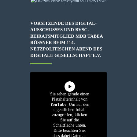
VORSITZENDE DES DIGITAL-
AUSSCHUSSES UND BVSC-
BEIRATSMITGLIED MDB TABEA
RÖSSNER BEIM 114. N
ETZPOLITISCHEN ABEND DES D
IGITALE GESELLSCHAFT E.V.
Sie sehen gerade einen
Platzhalterinhalt von
YouTube
. Um auf den
eigentlichen Inhalt
zuzugreifen, klicken
Sie auf die
Schaltfläche unten.
Bitte beachten Sie,
dass dabei Daten an