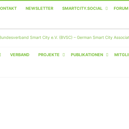
KONTAKT
NEWSLETTER
SMARTCITY.SOCIAL
FORUM
MASTODON – DIE SOZIALE
TWITTER-ALTERNATIVE
E
VERBAND
PROJEKTE
PUBLIKATIONEN
MITGLI
AMPERIUM® CAMPUS
VON OLIVER D. DOLESKI
BASIS.SOLAR
CLAIRYFI-INDOORS: SMART
BUILDINGS
HECINO / WAITWELL