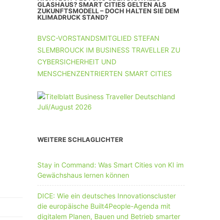
UNTERNEHMEN MIT 11-50 MA
GLASHAUS? SMART CITIES GELTEN ALS
ZUKUNFTSMODELL – DOCH HALTEN SIE DEM
KLIMADRUCK STAND?
UNTERNEHMEN AB 51 MA
BVSC-VORSTANDSMITGLIED STEFAN
SLEMBROUCK IM BUSINESS TRAVELLER ZU
CYBERSICHERHEIT UND
MENSCHENZENTRIERTEN SMART CITIES
WEITERE SCHLAGLICHTER
Stay in Command: Was Smart Cities von KI im
Gewächshaus lernen können
DICE: Wie ein deutsches Innovationscluster
die europäische Built4People-Agenda mit
digitalem Planen, Bauen und Betrieb smarter