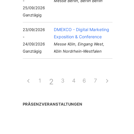
-
Messe Berlin, Berlin Berlin
25/09/2026
Ganztägig
DMEXCO - Digital Marketing
23/09/2026
Exposition & Conference
-
24/09/2026
Messe Köln, Eingang West,
Ganztägig
Köln Nordrhein-Westfalen
2
1
3
4
6
5
7
PRÄSENZVERANSTALTUNGEN