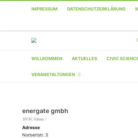
IMPRESSUM
DATENSCHUTZERKLÄRUNG
Telefon
Facebook
Twitter
Youtube
Instagram
Linkedin
RSS
WILLKOMMEN
AKTUELLES
CIVIC SCIENC
VERANSTALTUNGEN
KALENDER
VERANSTALTER-
energate gmbh
REGISTRIERUNG
BVSC Admin
Adresse
VERANSTALTUNG
Norbertstr. 3
EINREICHEN