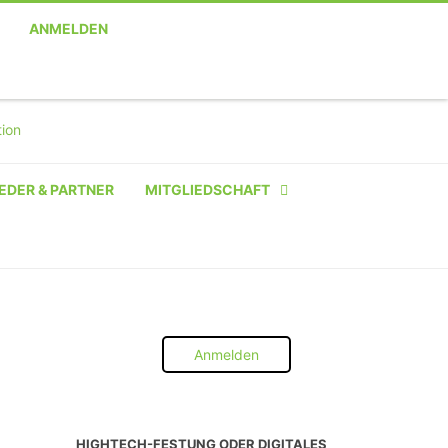
ANMELDEN
EDER & PARTNER
MITGLIEDSCHAFT
NATÜRLICHE PERSON
NATÜRLICHE PERSON:
STUDENT SCHÜLER AZUBI
Anmelden
INSTITUTION
UNTERNEHMEN BIS 10 MA
HIGHTECH-FESTUNG ODER DIGITALES