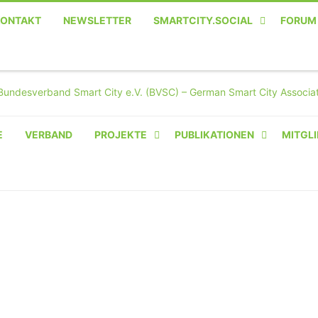
KONTAKT
NEWSLETTER
SMARTCITY.SOCIAL
FORUM
MASTODON – DIE SOZIALE
TWITTER-ALTERNATIVE
E
VERBAND
PROJEKTE
PUBLIKATIONEN
MITGLI
AMPERIUM® CAMPUS
VON OLIVER D. DOLESKI
BASIS.SOLAR
CLAIRYFI-INDOORS: SMART
BUILDINGS
HECINO / WAITWELL