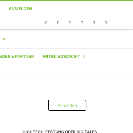
ANMELDEN
Telefon
Facebook
Twitter
Youtube
Instagram
Linkedin
RSS
EDER & PARTNER
MITGLIEDSCHAFT
NATÜRLICHE PERSON
NATÜRLICHE PERSON:
STUDENT SCHÜLER AZUBI
Anmelden
INSTITUTION
UNTERNEHMEN BIS 10 MA
HIGHTECH-FESTUNG ODER DIGITALES