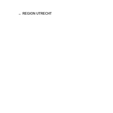
Beitragsnavigation
←
REGION UTRECHT