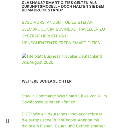
UNTERNEHMEN MIT 11-50 MA
GLASHAUS? SMART CITIES GELTEN ALS
ZUKUNFTSMODELL – DOCH HALTEN SIE DEM
KLIMADRUCK STAND?
UNTERNEHMEN AB 51 MA
BVSC-VORSTANDSMITGLIED STEFAN
SLEMBROUCK IM BUSINESS TRAVELLER ZU
CYBERSICHERHEIT UND
MENSCHENZENTRIERTEN SMART CITIES
WEITERE SCHLAGLICHTER
Stay in Command: Was Smart Cities von KI im
Gewächshaus lernen können
DICE: Wie ein deutsches Innovationscluster
die europäische Built4People-Agenda mit
digitalem Planen, Bauen und Betrieb smarter