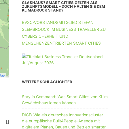
UNTERNEHMEN MIT 11-50 MA
GLASHAUS? SMART CITIES GELTEN ALS
ZUKUNFTSMODELL – DOCH HALTEN SIE DEM
KLIMADRUCK STAND?
UNTERNEHMEN AB 51 MA
BVSC-VORSTANDSMITGLIED STEFAN
SLEMBROUCK IM BUSINESS TRAVELLER ZU
CYBERSICHERHEIT UND
MENSCHENZENTRIERTEN SMART CITIES
Map
WEITERE SCHLAGLICHTER
Stay in Command: Was Smart Cities von KI im
Gewächshaus lernen können
DICE: Wie ein deutsches Innovationscluster
die europäische Built4People-Agenda mit
digitalem Planen, Bauen und Betrieb smarter