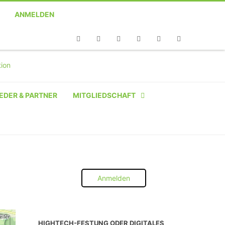
ANMELDEN
Telefon
Facebook
Twitter
Youtube
Instagram
Linkedin
RSS
EDER & PARTNER
MITGLIEDSCHAFT
NATÜRLICHE PERSON
NATÜRLICHE PERSON:
STUDENT SCHÜLER AZUBI
Anmelden
INSTITUTION
UNTERNEHMEN BIS 10 MA
HIGHTECH-FESTUNG ODER DIGITALES