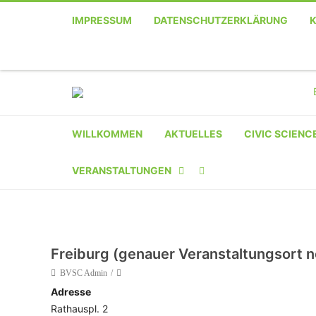
IMPRESSUM
DATENSCHUTZERKLÄRUNG
WILLKOMMEN
AKTUELLES
CIVIC SCIENC
VERANSTALTUNGEN
KALENDER
VERANSTALTER-
Freiburg (genauer Veranstaltungsort n
REGISTRIERUNG
BVSC Admin
Adresse
VERANSTALTUNG
Rathauspl. 2
EINREICHEN