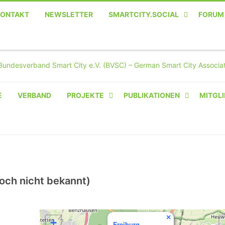
KONTAKT
NEWSLETTER
SMARTCITY.SOCIAL
FORUM
MASTODON – DIE SOZIALE
TWITTER-ALTERNATIVE
E
VERBAND
PROJEKTE
PUBLIKATIONEN
MITGLI
AMPERIUM® CAMPUS
VON OLIVER D. DOLESKI
BASIS.SOLAR
CLAIRYFI-INDOORS: SMART
och nicht bekannt)
BUILDINGS
HECINO / WAITWELL
×
+
Freiburg