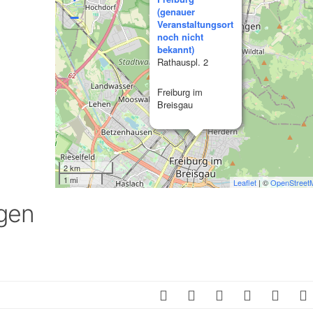
SCHULQUARTIERCHECK
(genauer
−
Veranstaltungsort
noch nicht
SMART CHARITIES
bekannt)
Rathauspl. 2
SMART CITY TERMINOLOGIE
Freiburg im
Breisgau
UPSCHOOLING
2 km
1 mi
Leaflet
| ©
OpenStreet
gen