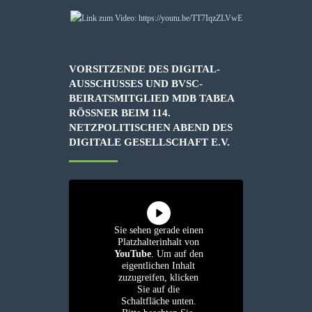
VORSITZENDE DES DIGITAL-
AUSSCHUSSES UND BVSC-
BEIRATSMITGLIED MDB TABEA
RÖSSNER BEIM 114. N
ETZPOLITISCHEN ABEND DES D
IGITALE GESELLSCHAFT E.V.
Sie sehen gerade einen
Platzhalterinhalt von
YouTube
. Um auf den
eigentlichen Inhalt
zuzugreifen, klicken
Sie auf die
Schaltfläche unten.